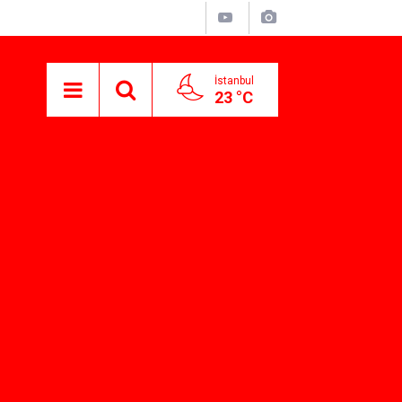
İstanbul
23 °C