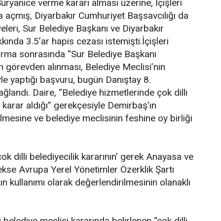
Süryanice verme kararı alması üzerine, İçişleri
 açmış, Diyarbakır Cumhuriyet Başsavcılığı da
yeleri, Sur Belediye Başkanı ve Diyarbakır
ında 3.5’ar hapis cezası istemişti.İçişleri
turma sonrasında “Sur Belediye Başkanı
 görevden alınması, Belediye Meclisi’nin
yle yaptığı başvuru, bugün Danıştay 8.
ğlandı. Daire, “Belediye hizmetlerinde çok dilli
a karar aldığı” gerekçesiyle Demirbaş’ın
lmesine ve belediye meclisinin feshine oy birliği
çok dilli belediyecilik kararının’ gerek Anayasa ve
kse Avrupa Yerel Yönetimler Özerklik Şartı
n kullanımı olarak değerlendirilmesinin olanaklı
elediye meclisi kararında belirlenen “çok dilli