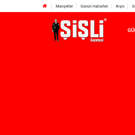
Manşetler
Günün Haberleri
Arşiv
S
GÜ