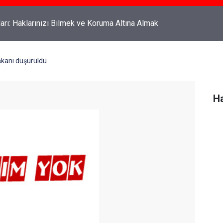
rahyalı Kimdir, Nereli ve Kaç Yaşındadır?
şkanı düşürüldü
Ha