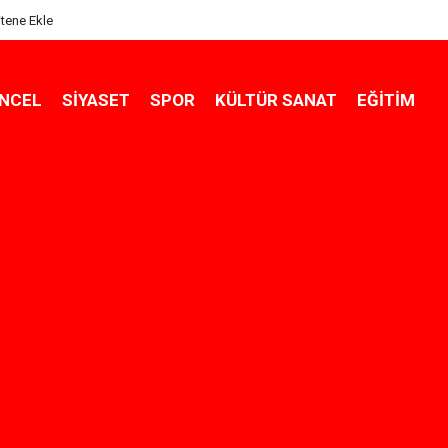
itene Ekle
NCEL
SIYASET
SPOR
KÜLTÜR SANAT
EĞITIM