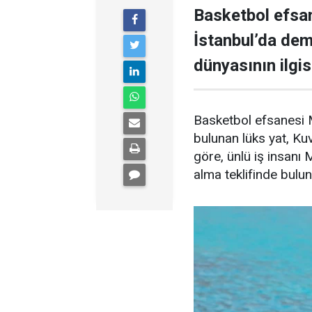
Basketbol efsan
İstanbul’da demi
dünyasının ilgisi
Basketbol efsanesi M
bulunan lüks yat, Kuve
göre, ünlü iş insanı 
alma teklifinde bulu