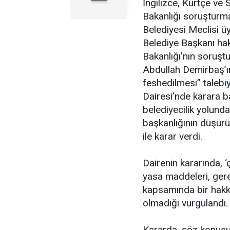
İngilizce, Kürtçe ve 
Bakanlığı soruşturma
Belediyesi Meclisi ü
Belediye Başkanı hakk
Bakanlığı’nın soruş
Abdullah Demirbaş’ın
feshedilmesi” talebi
Dairesi’nde karara ba
belediyecilik yolund
başkanlığının düşürü
ile karar verdi.
Dairenin kararında, ‘
yasa maddeleri, gere
kapsamında bir hakkı
olmadığı vurgulandı.
Kararda, söz konusu b