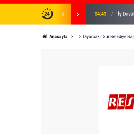
ve Koruma Altına Almak
24
22:37
Özlem D
Anasayfa
Diyarbakır Sur Belediye Ba