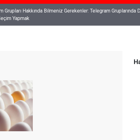
ları: Haklarınızı Bilmek ve Koruma Altına Almak
Ha