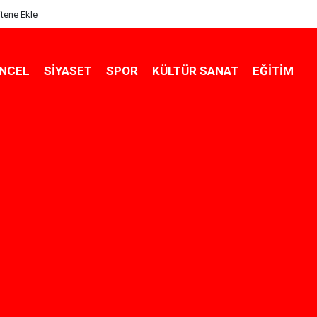
itene Ekle
NCEL
SIYASET
SPOR
KÜLTÜR SANAT
EĞITIM