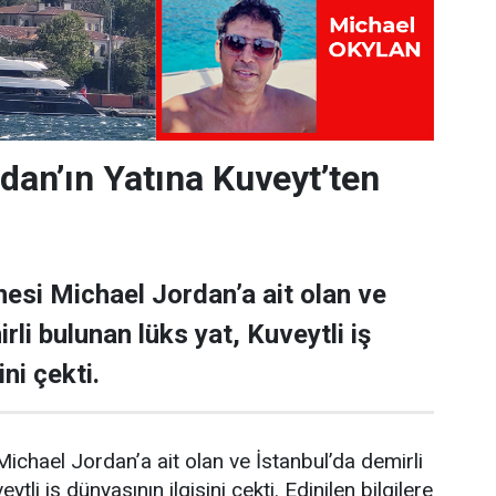
dan’ın Yatına Kuveyt’ten
esi Michael Jordan’a ait olan ve
rli bulunan lüks yat, Kuveytli iş
ni çekti.
ichael Jordan’a ait olan ve İstanbul’da demirli
ytli iş dünyasının ilgisini çekti. Edinilen bilgilere