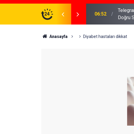
meniz Gerekenler: Telegram Gruplarında Daha
24
04:43
İş Dava
Anasayfa
Diyabet hastaları dikkat