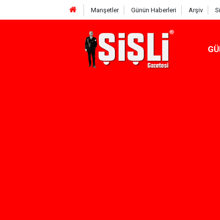
Manşetler
Günün Haberleri
Arşiv
S
GÜ