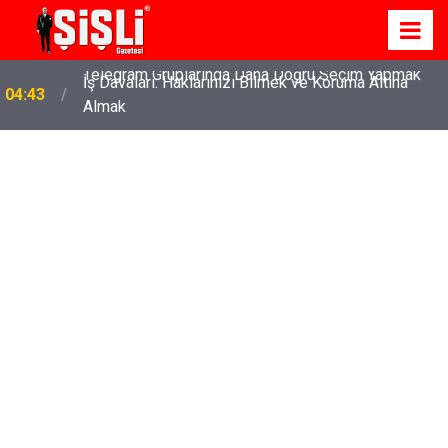
İş Davaları: Haklarınızı Bilmek ve Koruma Altına
04:43
Almak