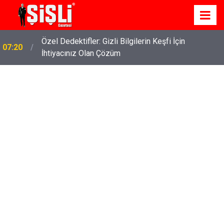
İskele'de Kiralık Daire Seçenekleriyle Konforlu Bir
07:15
Yaşam