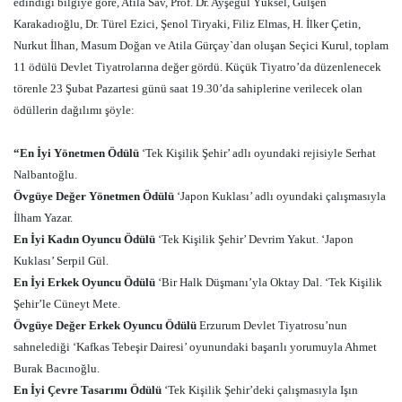
edindiği bilgiye göre, Atila Sav, Prof. Dr. Ayşegül Yüksel, Gülşen
Karakadıoğlu, Dr. Türel Ezici, Şenol Tiryaki, Filiz Elmas, H. İlker Çetin,
Nurkut İlhan, Masum Doğan ve Atila Gürçay`dan oluşan Seçici Kurul, toplam
11 ödülü Devlet Tiyatrolarına değer gördü. Küçük Tiyatro’da düzenlenecek
törenle 23 Şubat Pazartesi günü saat 19.30’da sahiplerine verilecek olan
ödüllerin dağılımı şöyle:
“En İyi Yönetmen Ödülü
‘Tek Kişilik Şehir’ adlı oyundaki rejisiyle Serhat
Nalbantoğlu.
Övgüye Değer Yönetmen Ödülü
‘Japon Kuklası’ adlı oyundaki çalışmasıyla
İlham Yazar.
En İyi Kadın Oyuncu Ödülü
‘Tek Kişilik Şehir’ Devrim Yakut. ‘Japon
Kuklası’ Serpil Gül.
En İyi Erkek Oyuncu Ödülü
‘Bir Halk Düşmanı’yla Oktay Dal. ‘Tek Kişilik
Şehir’le Cüneyt Mete.
Övgüye Değer Erkek Oyuncu Ödülü
Erzurum Devlet Tiyatrosu’nun
sahnelediği ‘Kafkas Tebeşir Dairesi’ oyunundaki başarılı yorumuyla Ahmet
Burak Bacınoğlu.
En İyi Çevre Tasarımı Ödülü
‘Tek Kişilik Şehir’deki çalışmasıyla Işın