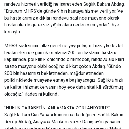
randevu hizmeti verildiğine işaret eden Sağlık Bakanı Akdağ,
"Erzurum MHRS'de günde 9 bin hastaya hizmet veriliyor. Ve
bu hastalarımız aldıkları randevu saatinde muayene olarak
hastanalerde gereksiz yığılmalara neden olmuyorlar." diye
konuştu.
MHRS sisteminin ülke geneline yaygınlaştırılmasıyla devlet
hastanelerinde günlük ortalama 200 bin hastanın hastane
kapılarında, poliklinik önlerinde birikmeden, randevu aldıkları
saatte muayene olabileceğine dikkat çeken Akdağ, "Günde
200 bin hastamızı bekletmeden, mağdur etmeden
polikliniklerde muayene etmeye başlayacağız. Sağlıkta hızlı
ve kaliteli hizmet kervanını böylece daha nitelikli sürdürmüş
olacağız." ifadesini kullandı.
"HUKUK GARABETİNİ ANLAMAKTA ZORLANIYORUZ"
Sağlıkta Tam Gün Yasası konusuna da değinen Sağlık Bakanı
Recep Akdağ, Anayasa Mahkemesi ve Danıştay'ın yasanın
iptali konusunda verdiği yürütmeyi durdurma karanın 'Hukuk