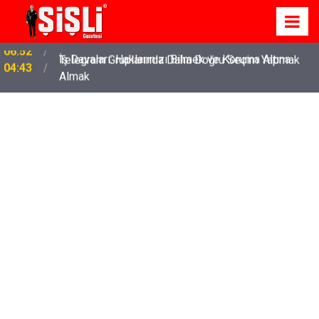
İş Davaları: Haklarınızı Bilmek ve Koruma Altına
04:43
Almak