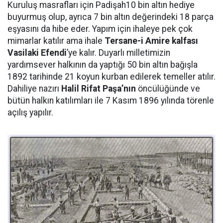
Kuruluş masrafları için Padişah10 bin altın hediye
buyurmuş olup, ayrıca 7 bin altın değerindeki 18 parça
eşyasını da hibe eder. Yapım için ihaleye pek çok
mimarlar katılır ama ihale
Tersane-i
Amire kalfası
Vasilaki Efendi
’ye kalır. Duyarlı milletimizin
yardımsever halkının da yaptığı 50 bin altın bağışla
1892 tarihinde 21 koyun kurban edilerek temeller atılır.
Dahiliye nazırı
Halil Rifat Pa
ş
a’n
ı
n
öncülüğünde ve
bütün halkın katılımları ile 7 Kasım 1896 yılında törenle
açılış yapılır.