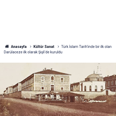
Anasayfa
Kültür Sanat
Türk İslam Tarih'inde bir ilk olan
Darülaceze ilk olarak Şişli'de kuruldu