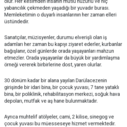
olur. Her kesimden insanın mutlu huzurlu ve hiç
yabancılık çekmeden yaşadığı bir yuvadır burası.
Memleketimin o duyarlı insanlarının her zaman elleri
üstündedir.
Sanatçılar, müzisyenler, durumu elverişli olan iş
adamları her zaman bu kapıyı ziyaret ederler, kurbanlar
bağışlanır, özel günlerde orada yaşayanları mahzun
etmezler. Orada yaşayanlar da büyük bir yardımlaşma
örneği vererek birbirlerine dost, yaren olurlar.
30 dönüm kadar bir alana yayılan Darülacezenin
girişinde bir idari bina, bir çocuk yuvası, 7 tane yataklı
bina, bir poliklinik, rehabilitasyon merkezi, soğuk hava
depoları, mutfak ve aş hane bulunmaktadır.
Ayrıca muhtelif atölyeler, cami, 2 kilise, sinegog ve
çocuk yuvası bu müesseseye hizmet vermektedir.