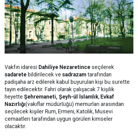
Vakfın idaresi
Dahiliye Nezaretince
seçilerek
sadarete
bildirilecek ve
sadrazam
tarafından
padişaha arz edilerek kabul buyurulan kişi bu surette
tayin edilecektir. Fahri olarak çalışacak 7 kişilik
heyette
Ş
ehremaneti,
Ş
eyh-
ü
l İslaml
ı
k
,
Evkaf
Nazırlı
ğ
ı
(vakıflar müdürlüğü) memurları arasından
seçilecek kişiler Rum, Ermeni, Katolik, Musevi
cemaatleri tarafından uygun görülen kimseler
olacaktır.