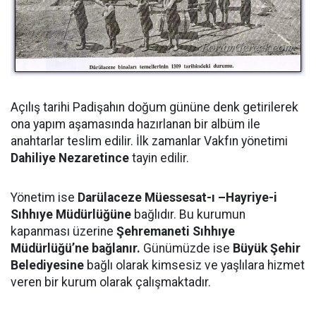
Açılış tarihi Padişahın doğum gününe denk getirilerek
ona yapım aşamasında hazırlanan bir albüm ile
anahtarlar teslim edilir. İlk zamanlar Vakfın yönetimi
Dahiliye Nezaretince
tayin edilir.
Yönetim ise
Darülaceze Müessesat-ı –Hayriye-i
Sıhhıye Müdürlü
ğ
ü
ne
bağlıdır. Bu kurumun
kapanması üzerine
Ş
ehremaneti Sıhhıye
Müdürlü
ğ
ü’
ne ba
ğ
lanır.
Günümüzde ise
B
ü
y
ü
k
Ş
ehir
Belediyesine
bağlı olarak kimsesiz ve yaşlılara hizmet
veren bir kurum olarak çalışmaktadır.