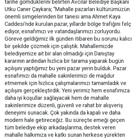
tarihe gömdüklerini belirten Avcılar Belediye Başkanı
Utku Caner Çaykara; “Mahalle pazarları kültürümüzün
önemli simgelerinden bir tanesi ama Ahmet Kaya
Caddesi’nde kurulan pazar, yıllardır bölge trafiğini felç
ediyor, esnafımızı ve vatandaşlarımızı zorluyordu.
Göreve geldiğimiz ilk günden itibaren bu sorunu kalıcı
bir şekilde çözmek için çalıştık. Mahallemizde
belediyemize ait bir alan olmadığı için Danıştay
kararının ardından hızlıca bir tarama yaparak bugün
açılışını yaptığımız bu yeni pazar yerin bulduk. Pazar
esnafımızı da mahalle sakinlerimizi de mağdur
etmemek için hızlıca çalışmalarımızı tamamladık ve
açılışını gerçekleştirdik. Yeni yerimiz hem esnafımıza
daha iyi koşullar sağlayacak hem de mahalle
sakinlerimize düzenli, güvenli ve rahat bir alışveriş
deneyimi sunacak. Çok yakında da kapalı ve daha
modern hale getireceğiz. Bu süreçte emeği geçen
tüm belediye ekip arkadaşlarıma, destek veren
mahalle halkımıza ve katkı sunan herkese yürekten