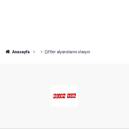
Anasayfa
Çiftler alyanslarını staıyor