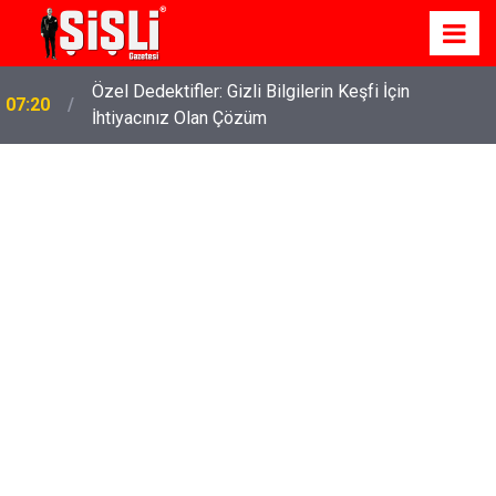
İskele'de Kiralık Daire Seçenekleriyle Konforlu Bir
07:15
Yaşam