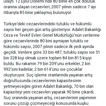
ulaştı. 12 Eylül Dönemi'nde 80 binle en çok doluluk
oranına ulaşan cezaevleri, 2007 yılının sadece 7 ayı
itibarıyla 85 bine yaklaşmış bulunuyor.
Türkiye'deki cezaevlerindeki tutuklu ve hükümlü
sayısı her geçen gün artış gösteriyor. Adalet Bakanlığı
Ceza ve Tevkif Evleri Genel Müdürlüğü'nün verilerine
göre cezaevlerinde 80 bini aşmayan tutuklu ve
hükümlü sayısı, 2007 yılının sadece ilk yedi ayında
geçildi. Verilere göre 33 bin 487, tutuklu sayısı ise 51
bin 328 kişi olmak üzere toplam 84 bin 815 kişiyi
buldu. Bu rakamın 79 bin 209'unu erkekler, 2 bin
992'sini kadınlar, 2 bin 614'ünü ise çocuklar
oluşturuyor. Suç işleme oranlarında yaşanan artış
doğrultusunda cezaevlerinin kapasitesinin
yetmeyeceğini gören Adalet Bakanlığı, 70 bin olan
kapasiteyi yeni cezaevleri yaparak 90 bine çıkardı.
Suç oranında yaşanan artış, cezaevlerinin yapımının
sorunu çözüp çözmeyeceği konusunda kuşku