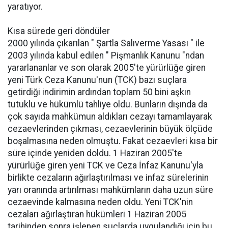
yaratıyor.
Kısa sürede geri döndüler
2000 yılında çıkarılan " Şartla Salıverme Yasası " ile
2003 yılında kabul edilen " Pişmanlık Kanunu "ndan
yararlananlar ve son olarak 2005'te yürürlüğe giren
yeni Türk Ceza Kanunu'nun (TCK) bazı suçlara
getirdiği indirimin ardından toplam 50 bini aşkın
tutuklu ve hükümlü tahliye oldu. Bunların dışında da
çok sayıda mahkümun aldıkları cezayı tamamlayarak
cezaevlerinden çıkması, cezaevlerinin büyük ölçüde
boşalmasına neden olmuştu. Fakat cezaevleri kısa bir
süre içinde yeniden doldu. 1 Haziran 2005'te
yürürlüğe giren yeni TCK ve Ceza İnfaz Kanunu'yla
birlikte cezaların ağırlaştırılması ve infaz sürelerinin
yarı oranında artırılması mahkümların daha uzun süre
cezaevinde kalmasına neden oldu. Yeni TCK'nin
cezaları ağırlaştıran hükümleri 1 Haziran 2005
tarihinden sonra işlenen suçlarda uygulandığı için bu