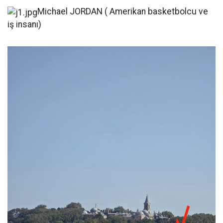
Michael JORDAN ( Amerikan basketbolcu ve
iş insanı)