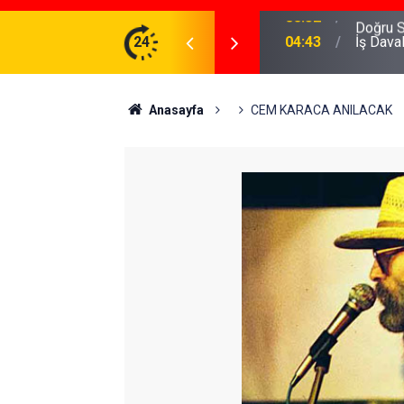
meniz Gerekenler: Telegram Gruplarında Daha
24
04:43
İş Dava
Anasayfa
CEM KARACA ANILACAK