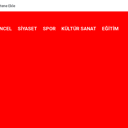
itene Ekle
NCEL
SIYASET
SPOR
KÜLTÜR SANAT
EĞITIM