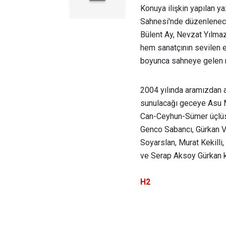
Konuya ilişkin yapılan y
Sahnesi'nde düzenlenece
Bülent Ay, Nevzat Yılmaz 
hem sanatçının sevilen 
boyunca sahneye gelen 
2004 yılında aramızdan a
sunulacağı geceye Asu M
Can-Ceyhun-Sümer üçlüs
Genco Sabancı, Gürkan V
Soyarslan, Murat Kekilli
ve Serap Aksoy Gürkan k
H2