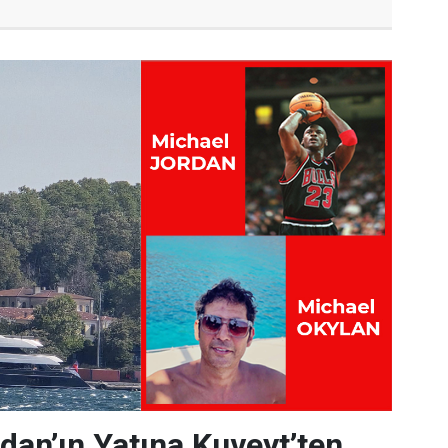
dan’ın Yatına Kuveyt’ten