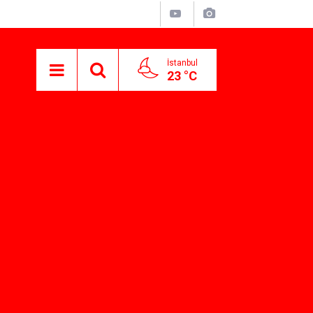
İstanbul
23 °C