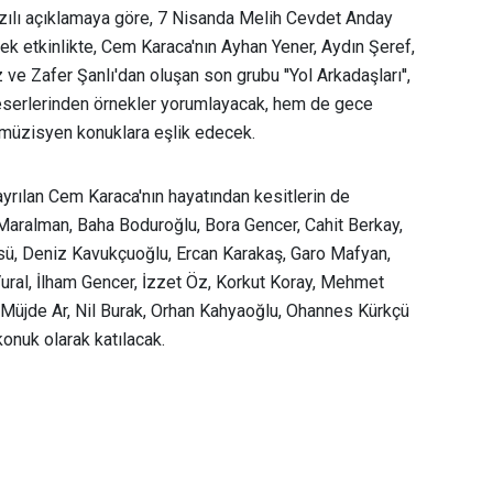
azılı açıklamaya göre, 7 Nisanda Melih Cevdet Anday
k etkinlikte, Cem Karaca'nın Ayhan Yener, Aydın Şeref,
ve Zafer Şanlı'dan oluşan son grubu ''Yol Arkadaşları'',
eserlerinden örnekler yorumlayacak, hem de gece
müzisyen konuklara eşlik edecek.
yrılan Cem Karaca'nın hayatından kesitlerin de
aralman, Baha Boduroğlu, Bora Gencer, Cahit Berkay,
ü, Deniz Kavukçuoğlu, Ercan Karakaş, Garo Mafyan,
ural, İlham Gencer, İzzet Öz, Korkut Koray, Mehmet
, Müjde Ar, Nil Burak, Orhan Kahyaoğlu, Ohannes Kürkçü
onuk olarak katılacak.