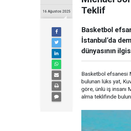
Teklif
16 Ağustos 2025
Basketbol efsan
İstanbul’da demi
dünyasının ilgisi
Basketbol efsanesi M
bulunan lüks yat, Kuve
göre, ünlü iş insanı 
alma teklifinde bulu