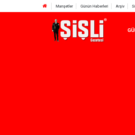
Manşetler
Günün Haberleri
Arşiv
S
GÜ