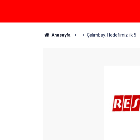
Anasayfa
Çalımbay: Hedefimiz ilk 5