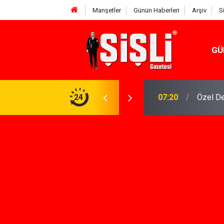
Manşetler
Günün Haberleri
Arşiv
S
GÜ
n Keşfi İçin İhtiyacınız Olan Çözüm
24
07:15
İskele'