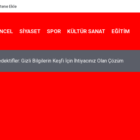
itene Ekle
NCEL
SIYASET
SPOR
KÜLTÜR SANAT
EĞITIM
de Kiralık Daire Seçenekleriyle Konforlu Bir Yaşam