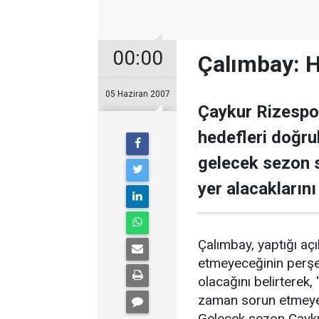
00:00
Çalımbay: H
05 Haziran 2007
Çaykur Rizespor
hedefleri doğru
gelecek sezon s
yer alacaklarını 
Çalımbay, yaptığı a
etmeyeceğinin perşe
olacağını belirterek,
zaman sorun etmeye
Gelecek sezon Çaykur