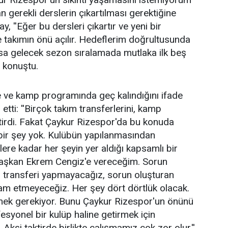
n gerekli derslerin çıkartılması gerektiğine
y, ''Eğer bu dersleri çıkartır ve yeni bir
e takımın önü açılır. Hedeflerim doğrultusunda
rsa gelecek sezon sıralamada mutlaka ilk beş
ye konuştu.
e ve kamp programında geç kalındığını ifade
tti: ''Birçok takım transferlerini, kamp
tirdi. Fakat Çaykur Rizespor'da bu konuda
bir şey yok. Kulübün yapılanmasından
lere kadar her şeyin yer aldığı kapsamlı bir
başkan Ekrem Cengiz'e vereceğim. Sorun
u transferi yapmayacağız, sorun oluşturan
am etmeyeceğiz. Her şey dört dörtlük olacak.
emek gerekiyor. Bunu Çaykur Rizespor'un önünü
syonel bir kulüp haline getirmek için
ksi taktirde birlikte çalışmamız çok zor olur.''