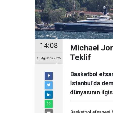
14:08
Michael Jor
Teklif
16 Ağustos 2025
Basketbol efsan
İstanbul’da demi
dünyasının ilgisi
Basketbol efsanesi M