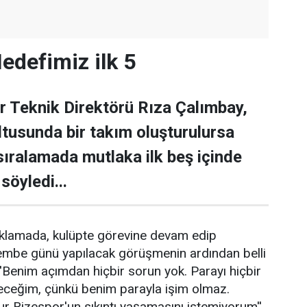
edefimiz ilk 5
 Teknik Direktörü Rıza Çalımbay,
ltusunda bir takım oluşturulursa
ıralamada mutlaka ilk beş içinde
söyledi...
çıklamada, kulüpte görevine devam edip
mbe günü yapılacak görüşmenin ardından belli
 ''Benim açımdan hiçbir sorun yok. Parayı hiçbir
ceğim, çünkü benim parayla işim olmaz.
 Rizespor'un sıkıntı yaşamasını istemiyorum''