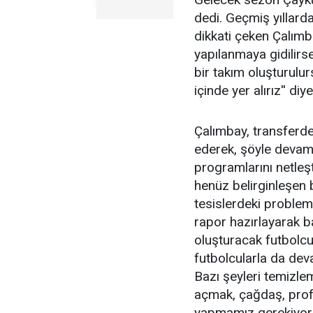
dedi. Geçmiş yıllarda
dikkati çeken Çalımba
yapılanmaya gidilirs
bir takım oluşturulu
içinde yer alırız'' di
Çalımbay, transferd
ederek, şöyle devam e
programlarını netleş
henüz belirginleşen 
tesislerdeki problem
rapor hazırlayarak 
oluşturacak futbolc
futbolcularla da dev
Bazı şeyleri temizl
açmak, çağdaş, profe
yapmamız gerekiyor. A