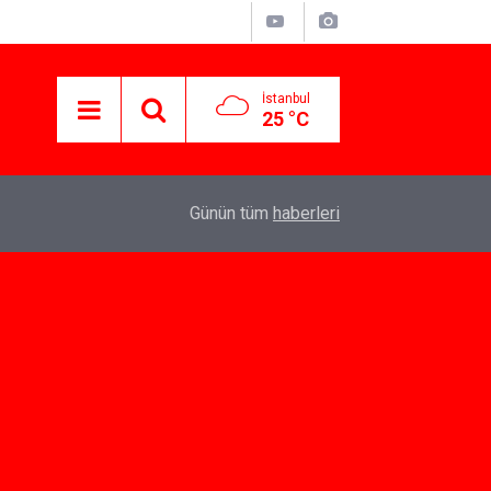
İstanbul
25 °C
07:10
Yeni İlişkiler İçin Dating App Seçenekleri
Günün tüm
haberleri