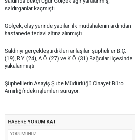
saldırıda bekçi Uğur Gölçek ağır yaralanmış,
saldırganlar kaçmıştı.
Gölçek, olay yerinde yapılan ilk müdahalenin ardından
hastanede tedavi altına alınmıştı.
Saldırıyı gerçekleştirdikleri anlaşılan şüpheliler B.Ç.
(19), R.Y. (24), A.Ö. (27) ve K.Ö. (31) Bağcılar ilçesinde
yakalanmıştı.
Şüphelilerin Asayiş Şube Müdürlüğü Cinayet Büro
Amirliği’ndeki işlemleri sürüyor.
HABERE
YORUM KAT