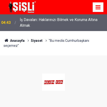
İş Davaları: Haklarınızı Bilmek ve Koruma Altına
04:43
Almak
Anasayfa
Siyaset
"Bu meclis Cumhurbaşkanı
seçemez"