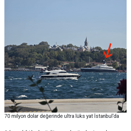
70 milyon dolar değerinde ultra lüks yat İstanbul'da