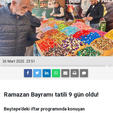
26 Mart 2025
23:51
Ramazan Bayramı tatili 9 gün oldu!
Beştepe'deki iftar programında konuşan