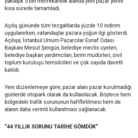
yaklaşık 5 bin metrekarelik alanda yeni pazar yerini
kısa sürede tamamladı.
Açılış gününde tüm tezgahlarda yüzde 10 indirim
uygulanırken, vatandaşlar pazara yoğun ilgi gösterdi.
Açılışa; İstanbul Umum Pazarcılar Esnaf Odası
Başkanı Mesut Şengün, belediye meclis üyeleri,
belediye başkan yardımcıları, birim müdürleri, sivil
toplum kuruluşu temsilcileri ve çok sayıda davetli
katıldı.
Yeni düzenlemeye göre, pazar alanı pazar kurulmadığı
günlerde otopark olarak da kullanılacak. Böylece hem
bölgedeki trafik sorununun hafifletilmesi hem de
alanın daha verimli kullanılması sağlanacak.
“44 YILLIK SORUNU TARİHE GÖMDÜK”