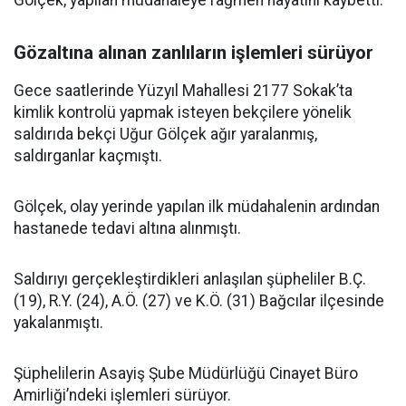
Gölçek, yapılan müdahaleye rağmen hayatını kaybetti.
Gözaltına alınan zanlıların işlemleri sürüyor
Gece saatlerinde Yüzyıl Mahallesi 2177 Sokak’ta
kimlik kontrolü yapmak isteyen bekçilere yönelik
saldırıda bekçi Uğur Gölçek ağır yaralanmış,
saldırganlar kaçmıştı.
Gölçek, olay yerinde yapılan ilk müdahalenin ardından
hastanede tedavi altına alınmıştı.
Saldırıyı gerçekleştirdikleri anlaşılan şüpheliler B.Ç.
(19), R.Y. (24), A.Ö. (27) ve K.Ö. (31) Bağcılar ilçesinde
yakalanmıştı.
Şüphelilerin Asayiş Şube Müdürlüğü Cinayet Büro
Amirliği’ndeki işlemleri sürüyor.