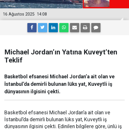
16 Ağustos 2025
14:08
Michael Jordan’ın Yatına Kuveyt’ten
Teklif
Basketbol efsanesi Michael Jordan’a ait olan ve
İstanbul’da demirli bulunan lüks yat, Kuveytli iş
dünyasının ilgisini çekti.
Basketbol efsanesi Michael Jordan’a ait olan ve
İstanbul’da demirli bulunan lüks yat, Kuveytli iş
dünyasının ilgisini çekti. Edinilen bilgilere göre, ünlü iş