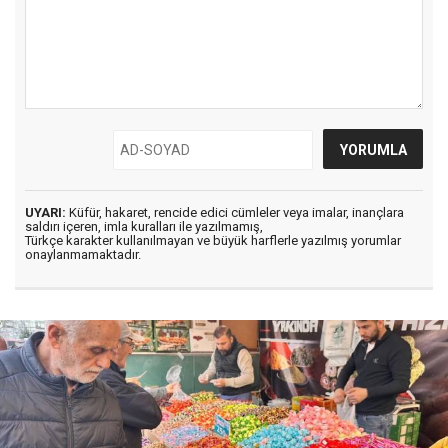
UYARI:
Küfür, hakaret, rencide edici cümleler veya imalar, inançlara
saldırı içeren, imla kuralları ile yazılmamış,
Türkçe karakter kullanılmayan ve büyük harflerle yazılmış yorumlar
onaylanmamaktadır.