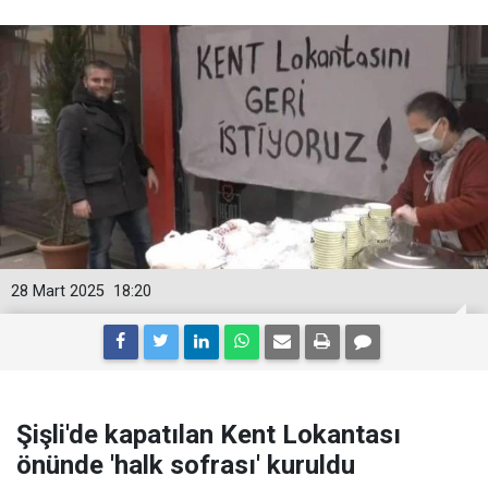
28 Mart 2025
18:20
Şişli'de kapatılan Kent Lokantası
önünde 'halk sofrası' kuruldu