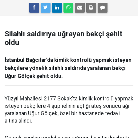
Silahlı saldırıya uğrayan bekçi şehit
oldu
İstanbul Bağcılar’da kimlik kontrolü yapmak isteyen
bekçilere yönelik silahlı saldırıda yaralanan bekçi
Uğur Gölçek şehit oldu.
Yüzyıl Mahallesi 2177 Sokak’ta kimlik kontrolü yapmak
isteyen bekçilere 4 şüphelinin açtığı ateş sonucu ağır
yaralanan Uğur Gölçek, özel bir hastanede tedavi
altına alındı.