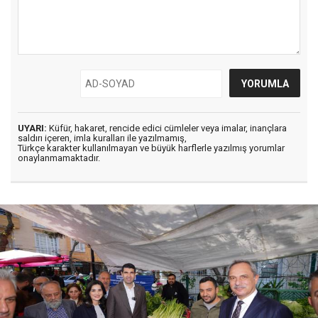
UYARI:
Küfür, hakaret, rencide edici cümleler veya imalar, inançlara
saldırı içeren, imla kuralları ile yazılmamış,
Türkçe karakter kullanılmayan ve büyük harflerle yazılmış yorumlar
onaylanmamaktadır.