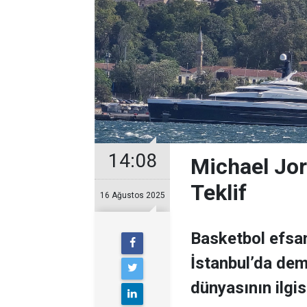
14:08
Michael Jor
Teklif
16 Ağustos 2025
Basketbol efsan
İstanbul’da demi
dünyasının ilgisi