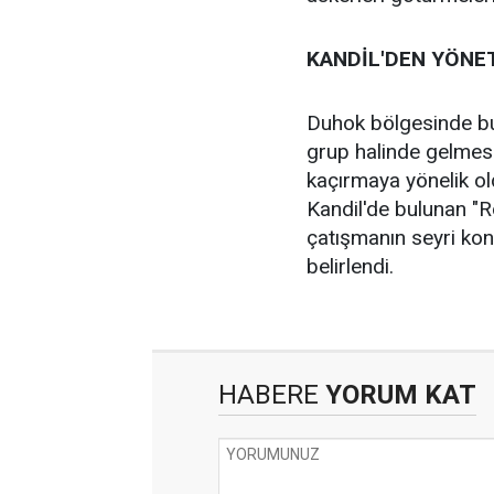
KANDİL'DEN YÖNET
Duhok bölgesinde bul
grup halinde gelmesi
kaçırmaya yönelik old
Kandil'de bulunan "Ro
çatışmanın seyri konu
belirlendi.
HABERE
YORUM KAT