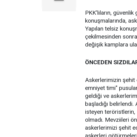
PKK'lıların, güvenlik 
konuşmalarında, asker
Yapılan telsiz konuşm
çekilmesinden sonra 2
değişik kamplara ulaştı
ÖNCEDEN SIZDILA
Askerlerimizin şehit 
emniyet timi" pusular
geldiği ve askerleri
başladığı belirlendi.
isteyen teröristlerin
olmadı. Mevziileri ön
askerlerimizi şehit e
askerleri götürmeleri