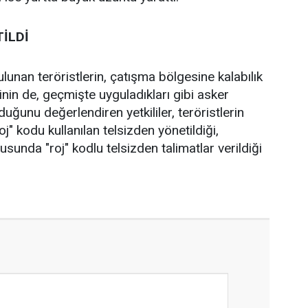
İLDİ
unan teröristlerin, çatışma bölgesine kalabılık
nin de, geçmişte uyguladıkları gibi asker
uğunu değerlendiren yetkililer, teröristlerin
j" kodu kullanılan telsizden yönetildiği,
sunda "roj" kodlu telsizden talimatlar verildiği