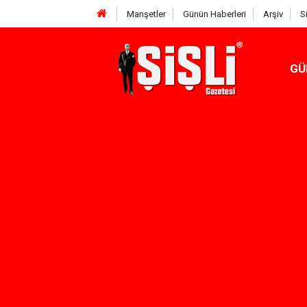
Manşetler
Günün Haberleri
Arşiv
S
GÜ