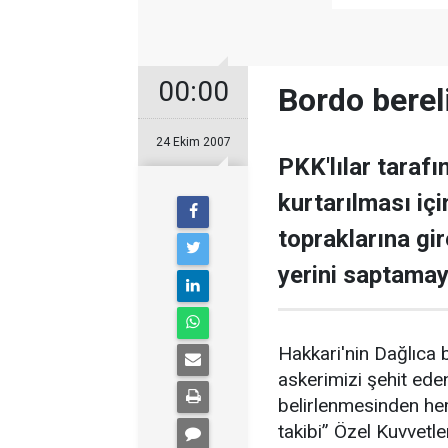
00:00
Bordo bereli
24 Ekim 2007
PKK'lılar tarafı
kurtarılması iç
topraklarına gir
yerini saptamay
Hakkari'nin Dağlıca
askerimizi şehit eden
belirlenmesinden hem
takibi” Özel Kuvvetle