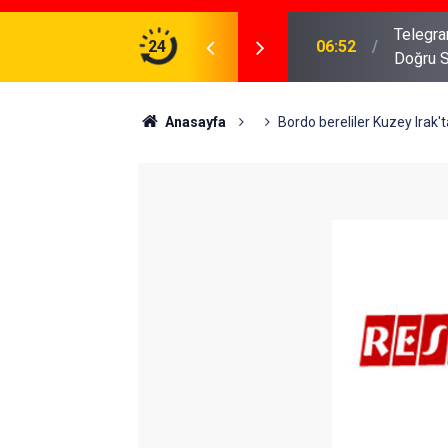
meniz Gerekenler: Telegram Gruplarında Daha
24
04:43
İş Dava
Anasayfa
Bordo bereliler Kuzey Irak't