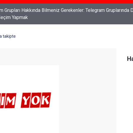
ları: Haklarınızı Bilmek ve Koruma Altına Almak
a takipte
Ha