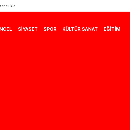
itene Ekle
NCEL
SIYASET
SPOR
KÜLTÜR SANAT
EĞITIM