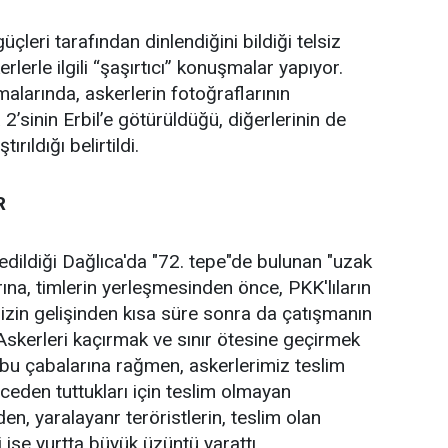
güçleri tarafından dinlendiğini bildiği telsiz
lerle ilgili “şaşırtıcı” konuşmalar yapıyor.
alarında, askerlerin fotoğraflarının
’sinin Erbil’e götürüldüğü, diğerlerinin de
rıldığı belirtildi.
R
edildiği Dağlıca'da "72. tepe"de bulunan "uzak
ına, timlerin yerleşmesinden önce, PKK'lıların
mizin gelişinden kısa süre sonra da çatışmanın
 Askerleri kaçırmak ve sınır ötesine geçirmek
, bu çabalarına rağmen, askerlerimiz teslim
ceden tuttukları için teslim olmayan
den, yaralayanr teröristlerin, teslim olan
 ise yurtta büyük üzüntü yarattı.