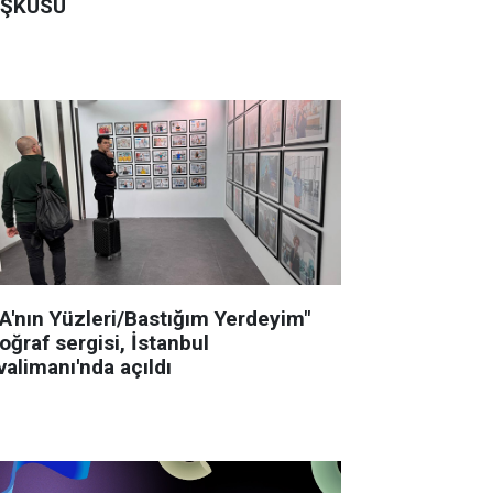
ŞKUSU
GA'nın Yüzleri/Bastığım Yerdeyim"
oğraf sergisi, İstanbul
alimanı'nda açıldı