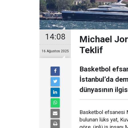
14:08
Michael Jor
Teklif
16 Ağustos 2025
Basketbol efsan
İstanbul’da demi
dünyasının ilgisi
Basketbol efsanesi M
bulunan lüks yat, Kuve
göre, ünlü iş insanı 