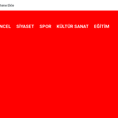
itene Ekle
NCEL
SIYASET
SPOR
KÜLTÜR SANAT
EĞITIM