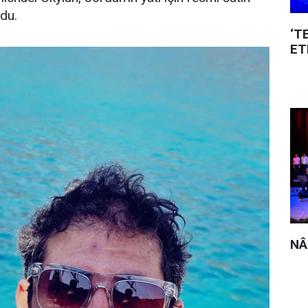
ndu.
‘T
ET
NÂ