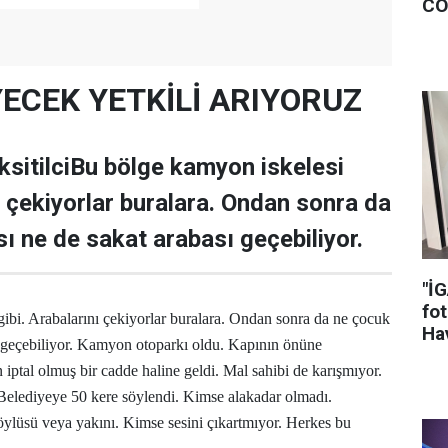
CO
YECEK YETKİLİ ARIYORUZ
sitilciBu bölge kamyon iskelesi
ı çekiyorlar buralara. Ondan sonra da
ı ne de sakat arabası geçebiliyor.
"İ
fot
ibi. Arabalarını çekiyorlar buralara. Ondan sonra da ne çocuk
Hav
ı geçebiliyor. Kamyon otoparkı oldu. Kapının önüne
iptal olmuş bir cadde haline geldi. Mal sahibi de karışmıyor.
Belediyeye 50 kere söylendi. Kimse alakadar olmadı.
lüsü veya yakını. Kimse sesini çıkartmıyor. Herkes bu