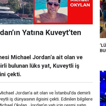
dan’ın Yatına Kuveyt’ten
‘L
BU
esi Michael Jordan’a ait olan ve
rli bulunan lüks yat, Kuveytli iş
ni çekti.
ichael Jordan’a ait olan ve İstanbul’da demirli
ytli iş dünyasının ilgisini çekti. Edinilen bilgilere
Michael Okylan, Jordan’ın yatı için resmi satın