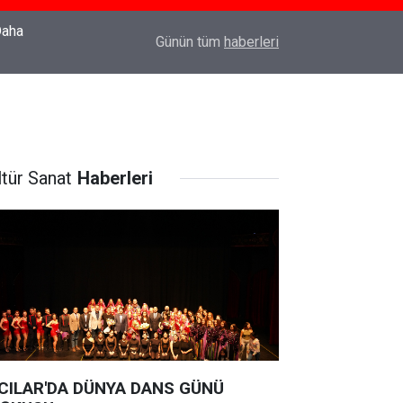
22:37
Özlem Drahyalı Kimdir, Nereli ve Kaç Yaşındadır
Günün tüm
haberleri
ltür Sanat
Haberleri
CILAR'DA DÜNYA DANS GÜNÜ