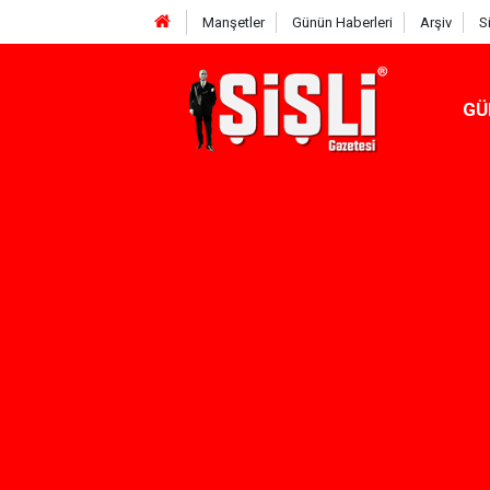
Manşetler
Günün Haberleri
Arşiv
S
GÜ