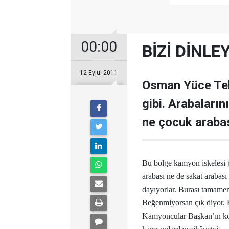
00:00
BİZİ DİNLE
12 Eylül 2011
Osman Yüce Tek
gibi. Arabaların
ne çocuk arabas
Bu bölge kamyon iskelesi g
arabası ne de sakat arabas
dayıyorlar. Burası tamamen 
Beğenmiyorsan çık diyor. 
Kamyoncular Başkan’ın köy