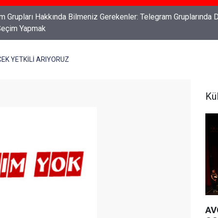
ları: Haklarınızı Bilmek ve Koruma Altına Almak
CEK YETKİLİ ARIYORUZ
Kü
AV