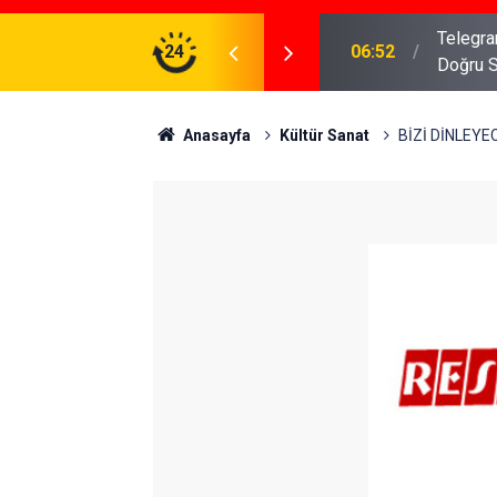
meniz Gerekenler: Telegram Gruplarında Daha
24
04:43
İş Dava
Anasayfa
Kültür Sanat
BİZİ DİNLEYE