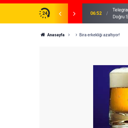
meniz Gerekenler: Telegram Gruplarında Daha
24
04:43
İş Dava
Anasayfa
Bira erkekliği azaltıyor!