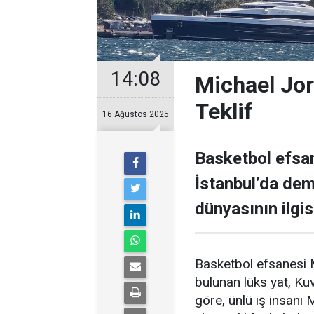
14:08
Michael Jor
Teklif
16 Ağustos 2025
Basketbol efsan
İstanbul’da demi
dünyasının ilgisi
Basketbol efsanesi M
bulunan lüks yat, Kuve
göre, ünlü iş insanı 