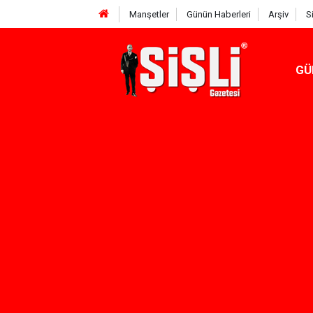
Manşetler
Günün Haberleri
Arşiv
S
GÜ