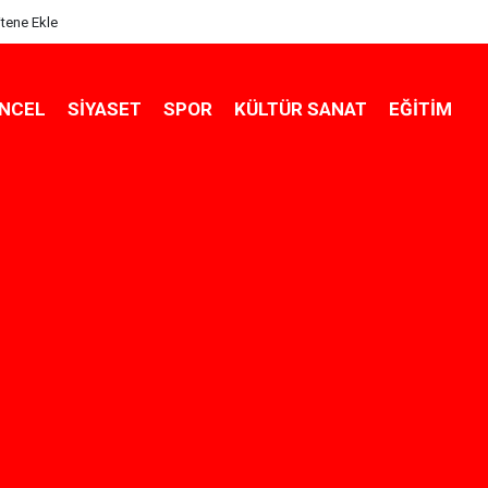
itene Ekle
NCEL
SIYASET
SPOR
KÜLTÜR SANAT
EĞITIM