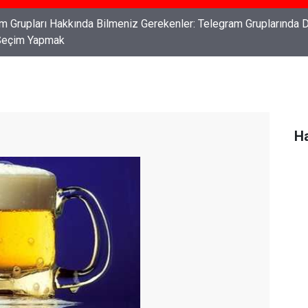
ları: Haklarınızı Bilmek ve Koruma Altına Almak
Ha