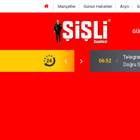
Manşetler
Günün Haberleri
Arşiv
S
GÜ
meniz Gerekenler: Telegram Gruplarında Daha
24
04:43
İş Dava