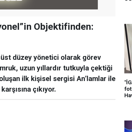
yonel”in Objektifinden:
üst düzey yönetici olarak görev
ruk, uzun yıllardır tutkuyla çektiği
luşan ilk kişisel sergisi An’lamlar ile
"İ
karşısına çıkıyor.
fot
Hav