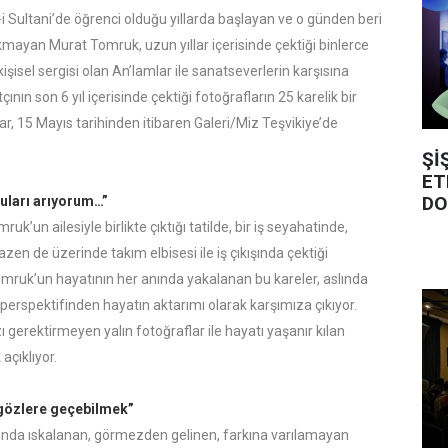
Sultani’de öğrenci olduğu yıllarda başlayan ve o günden beri
kmayan Murat Tomruk, uzun yıllar içerisinde çektiği binlerce
kişisel sergisi olan An’lamlar ile sanatseverlerin karşısına
nın son 6 yıl içerisinde çektiği fotoğrafların 25 karelik bir
r, 15 Mayıs tarihinden itibaren Galeri/Miz Teşvikiye’de
Şİ
ET
DO
guları arıyorum…”
uk’un ailesiyle birlikte çıktığı tatilde, bir iş seyahatinde,
azen de üzerinde takım elbisesi ile iş çıkışında çektiği
omruk’un hayatının her anında yakalanan bu kareler, aslında
perspektifinden hayatın aktarımı olarak karşımıza çıkıyor.
gerektirmeyen yalın fotoğraflar ile hayatı yaşanır kılan
açıklıyor.
gözlere geçebilmek”
asında ıskalanan, görmezden gelinen, farkına varılamayan