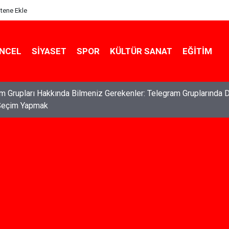
itene Ekle
NCEL
SIYASET
SPOR
KÜLTÜR SANAT
EĞITIM
ları: Haklarınızı Bilmek ve Koruma Altına Almak