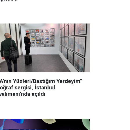
GA'nın Yüzleri/Bastığım Yerdeyim"
oğraf sergisi, İstanbul
alimanı'nda açıldı