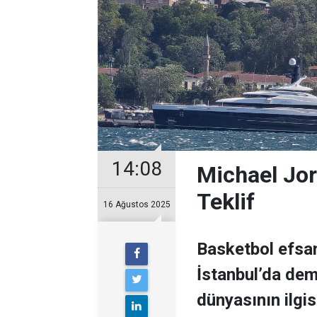
14:08
Michael Jor
Teklif
16 Ağustos 2025
Basketbol efsan
İstanbul’da demi
dünyasının ilgisi