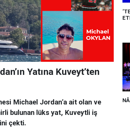
‘T
ET
dan’ın Yatına Kuveyt’ten
NÂ
esi Michael Jordan’a ait olan ve
rli bulunan lüks yat, Kuveytli iş
ni çekti.