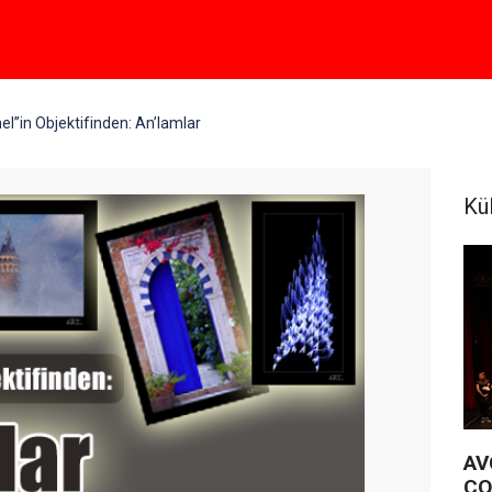
el”in Objektifinden: An’lamlar
Kü
AV
CO