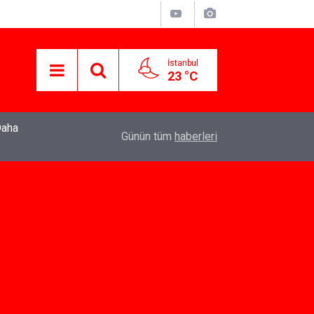
İstanbul
23 °C
22:37
Özlem Drahyalı Kimdir, Nereli ve Kaç Yaşındadır
Günün tüm
haberleri