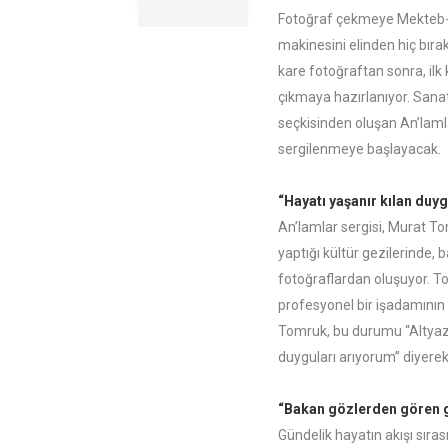
Fotoğraf çekmeye Mekteb-i 
makinesini elinden hiç bıra
kare fotoğraftan sonra, ilk 
çıkmaya hazırlanıyor. Sanatçı
seçkisinden oluşan An’lamla
sergilenmeye başlayacak.
“Hayatı yaşanır kılan duy
An’lamlar sergisi, Murat Tomr
yaptığı kültür gezilerinde, b
fotoğraflardan oluşuyor. T
profesyonel bir işadamının 
Tomruk, bu durumu “Altyazı 
duyguları arıyorum” diyerek 
“Bakan gözlerden gören 
Gündelik hayatın akışı sır