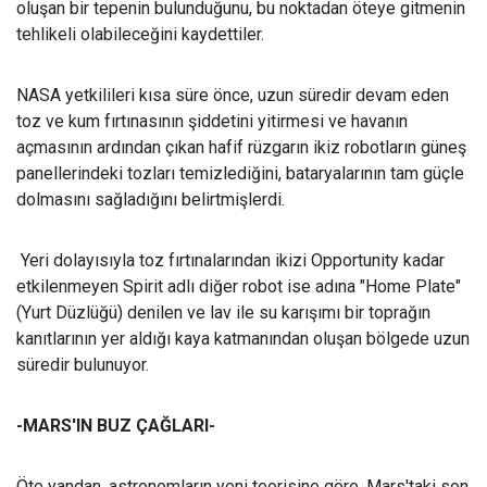
oluşan bir tepenin bulunduğunu, bu noktadan öteye gitmenin
tehlikeli olabileceğini kaydettiler.
NASA yetkilileri kısa süre önce, uzun süredir devam eden
toz ve kum fırtınasının şiddetini yitirmesi ve havanın
açmasının ardından çıkan hafif rüzgarın ikiz robotların güneş
panellerindeki tozları temizlediğini, bataryalarının tam güçle
dolmasını sağladığını belirtmişlerdi.
Yeri dolayısıyla toz fırtınalarından ikizi Opportunity kadar
etkilenmeyen Spirit adlı diğer robot ise adına "Home Plate"
(Yurt Düzlüğü) denilen ve lav ile su karışımı bir toprağın
kanıtlarının yer aldığı kaya katmanından oluşan bölgede uzun
süredir bulunuyor.
-MARS'IN BUZ ÇAĞLARI-
Öte yandan, astronomların yeni teorisine göre, Mars'taki son