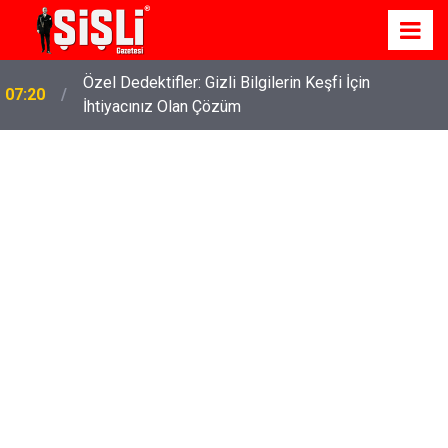
Özel Dedektifler: Gizli Bilgilerin Keşfi İçin
07:20
İhtiyacınız Olan Çözüm
İskele'de Kiralık Daire Seçenekleriyle Konforlu Bir
07:15
Yaşam