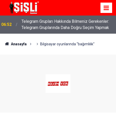
İş Davaları: Haklarınızı Bilmek ve Koruma Altına
04:43
Almak
Anasayfa
Bilgisayar oyunlarında ''bağımlılık''