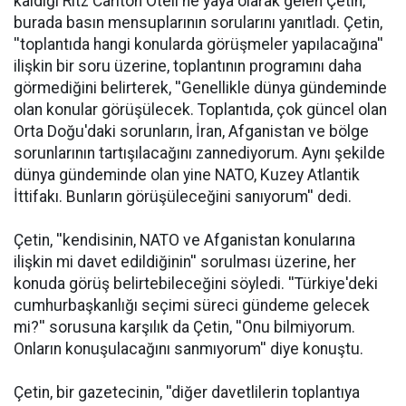
kaldığı Ritz Carlton Oteli'ne yaya olarak gelen Çetin,
burada basın mensuplarının sorularını yanıtladı. Çetin,
''toplantıda hangi konularda görüşmeler yapılacağına''
ilişkin bir soru üzerine, toplantının programını daha
görmediğini belirterek, ''Genellikle dünya gündeminde
olan konular görüşülecek. Toplantıda, çok güncel olan
Orta Doğu'daki sorunların, İran, Afganistan ve bölge
sorunlarının tartışılacağını zannediyorum. Aynı şekilde
dünya gündeminde olan yine NATO, Kuzey Atlantik
İttifakı. Bunların görüşüleceğini sanıyorum'' dedi.
Çetin, ''kendisinin, NATO ve Afganistan konularına
ilişkin mi davet edildiğinin'' sorulması üzerine, her
konuda görüş belirtebileceğini söyledi. ''Türkiye'deki
cumhurbaşkanlığı seçimi süreci gündeme gelecek
mi?'' sorusuna karşılık da Çetin, ''Onu bilmiyorum.
Onların konuşulacağını sanmıyorum'' diye konuştu.
Çetin, bir gazetecinin, ''diğer davetlilerin toplantıya