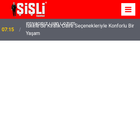
İskele'de Kiralık Daire Seçenekleriyle Konforlu Bir
07:15
Yaşam