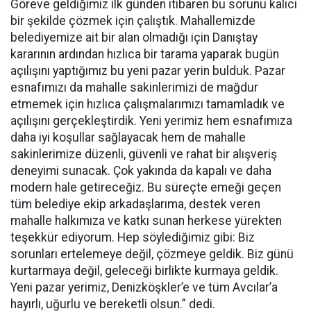
Göreve geldiğimiz ilk günden itibaren bu sorunu kalıcı
bir şekilde çözmek için çalıştık. Mahallemizde
belediyemize ait bir alan olmadığı için Danıştay
kararının ardından hızlıca bir tarama yaparak bugün
açılışını yaptığımız bu yeni pazar yerin bulduk. Pazar
esnafımızı da mahalle sakinlerimizi de mağdur
etmemek için hızlıca çalışmalarımızı tamamladık ve
açılışını gerçekleştirdik. Yeni yerimiz hem esnafımıza
daha iyi koşullar sağlayacak hem de mahalle
sakinlerimize düzenli, güvenli ve rahat bir alışveriş
deneyimi sunacak. Çok yakında da kapalı ve daha
modern hale getireceğiz. Bu süreçte emeği geçen
tüm belediye ekip arkadaşlarıma, destek veren
mahalle halkımıza ve katkı sunan herkese yürekten
teşekkür ediyorum. Hep söylediğimiz gibi: Biz
sorunları ertelemeye değil, çözmeye geldik. Biz günü
kurtarmaya değil, geleceği birlikte kurmaya geldik.
Yeni pazar yerimiz, Denizköşkler’e ve tüm Avcılar’a
hayırlı, uğurlu ve bereketli olsun.” dedi.