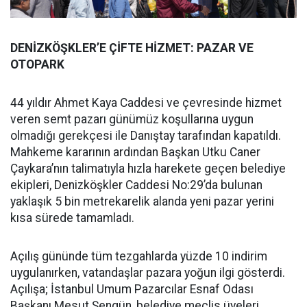
DENİZKÖŞKLER’E ÇİFTE HİZMET: PAZAR VE
OTOPARK
44 yıldır Ahmet Kaya Caddesi ve çevresinde hizmet
veren semt pazarı günümüz koşullarına uygun
olmadığı gerekçesi ile Danıştay tarafından kapatıldı.
Mahkeme kararının ardından Başkan Utku Caner
Çaykara’nın talimatıyla hızla harekete geçen belediye
ekipleri, Denizköşkler Caddesi No:29’da bulunan
yaklaşık 5 bin metrekarelik alanda yeni pazar yerini
kısa sürede tamamladı.
Açılış gününde tüm tezgahlarda yüzde 10 indirim
uygulanırken, vatandaşlar pazara yoğun ilgi gösterdi.
Açılışa; İstanbul Umum Pazarcılar Esnaf Odası
Başkanı Mesut Şengün, belediye meclis üyeleri,