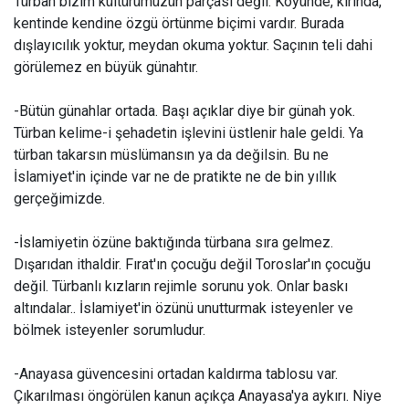
Türban bizim kültürümüzün parçası değil. Köyünde, kırında,
kentinde kendine özgü örtünme biçimi vardır. Burada
dışlayıcılık yoktur, meydan okuma yoktur. Saçının teli dahi
görülemez en büyük günahtır.
-Bütün günahlar ortada. Başı açıklar diye bir günah yok.
Türban kelime-i şehadetin işlevini üstlenir hale geldi. Ya
türban takarsın müslümansın ya da değilsin. Bu ne
İslamiyet'in içinde var ne de pratikte ne de bin yıllık
gerçeğimizde.
-İslamiyetin özüne baktığında türbana sıra gelmez.
Dışarıdan ithaldir. Fırat'ın çocuğu değil Toroslar'ın çocuğu
değil. Türbanlı kızların rejimle sorunu yok. Onlar baskı
altındalar.. İslamiyet'in özünü unutturmak isteyenler ve
bölmek isteyenler sorumludur.
-Anayasa güvencesini ortadan kaldırma tablosu var.
Çıkarılması öngörülen kanun açıkça Anayasa'ya aykırı. Niye