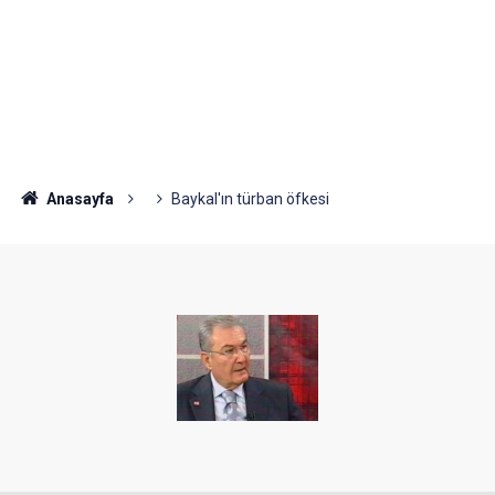
Anasayfa
Baykal'ın türban öfkesi