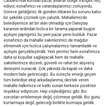
Caddesi’nde kurulan pazar, yıllardır bölge trafiğini felç
ediyor, esnafımızı ve vatandaşlarımızı zorluyordu.
Göreve geldiğimiz ilk günden itibaren bu sorunu kalıcı
bir şekilde çözmek için çalıştık. Mahallemizde
belediyemize ait bir alan olmadığı için Danıştay
kararının ardından hızlıca bir tarama yaparak bugün
açılışını yaptığımız bu yeni pazar yerin bulduk. Pazar
esnafımızı da mahalle sakinlerimizi de mağdur
etmemek için hızlıca çalışmalarımızı tamamladık ve
açılışını gerçekleştirdik. Yeni yerimiz hem esnafımıza
daha iyi koşullar sağlayacak hem de mahalle
sakinlerimize düzenli, güvenli ve rahat bir alışveriş
deneyimi sunacak. Çok yakında da kapalı ve daha
modern hale getireceğiz. Bu süreçte emeği geçen
tüm belediye ekip arkadaşlarıma, destek veren
mahalle halkımıza ve katkı sunan herkese yürekten
teşekkür ediyorum. Hep söylediğimiz gibi: Biz
sorunları ertelemeye değil, çözmeye geldik. Biz günü
kurtarmaya değil, geleceği birlikte kurmaya geldik.