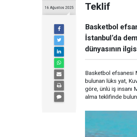
Teklif
16 Ağustos 2025
Basketbol efsan
İstanbul’da demi
dünyasının ilgisi
Basketbol efsanesi M
bulunan lüks yat, Kuve
göre, ünlü iş insanı 
alma teklifinde bulu