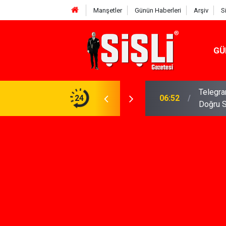
Manşetler
Günün Haberleri
Arşiv
S
GÜ
meniz Gerekenler: Telegram Gruplarında Daha
24
04:43
İş Dava