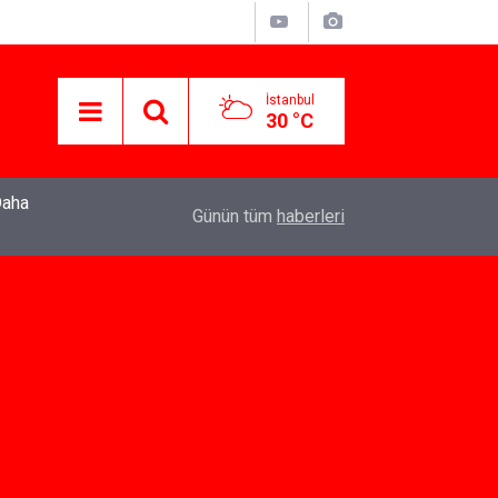
İstanbul
30 °C
22:37
Özlem Drahyalı Kimdir, Nereli ve Kaç Yaşındadır
Günün tüm
haberleri