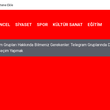
itene Ekle
NCEL
SIYASET
SPOR
KÜLTÜR SANAT
EĞITIM
ları: Haklarınızı Bilmek ve Koruma Altına Almak