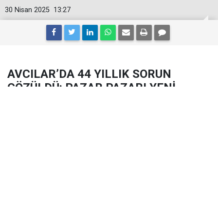
30 Nisan 2025
13:27
AVCILAR’DA 44 YILLIK SORUN
ÇÖZÜLDÜ: PAZAR PAZARI YENİ
YERİNDE HİZMETE AÇILDI
Avcılar’da 44 yıldır devam eden Pazar Pazarı sorunu
çözüme kavuştu. Denizköşkler Mahallesi’nde
Ahmet Kaya Caddesi ve çevresinde kurulan ve
günümüz koşullarına uygun olmadığı gerekçesiyle
Danıştay tarafından kapatılan semt pazarı, Avcılar
Belediyesi’nin ça