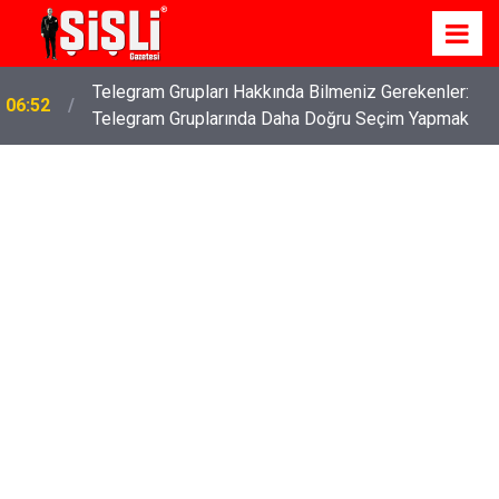
İş Davaları: Haklarınızı Bilmek ve Koruma Altına
04:43
Almak