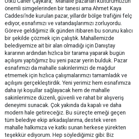
Utku Caner Çaykara; “Mahalle pazarları kültürümüzün
önemli simgelerinden bir tanesi ama Ahmet Kaya
Caddesi’nde kurulan pazar, yıllardır bölge trafiğini felç
ediyor, esnafımızı ve vatandaşlarımızı zorluyordu.
Göreve geldiğimiz ilk günden itibaren bu sorunu kalıcı
bir şekilde çözmek için çalıştık. Mahallemizde
belediyemize ait bir alan olmadığı için Danıştay
kararının ardından hızlıca bir tarama yaparak bugün
açılışını yaptığımız bu yeni pazar yerin bulduk. Pazar
esnafımızı da mahalle sakinlerimizi de mağdur
etmemek için hızlıca çalışmalarımızı tamamladık ve
açılışını gerçekleştirdik. Yeni yerimiz hem esnafımıza
daha iyi koşullar sağlayacak hem de mahalle
sakinlerimize düzenli, güvenli ve rahat bir alışveriş
deneyimi sunacak. Çok yakında da kapalı ve daha
modern hale getireceğiz. Bu süreçte emeği geçen
tüm belediye ekip arkadaşlarıma, destek veren
mahalle halkımıza ve katkı sunan herkese yürekten
teşekkür ediyorum. Hep söylediğimiz gibi: Biz