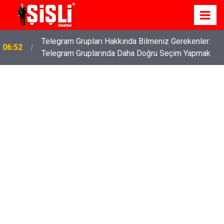
İş Davaları: Haklarınızı Bilmek ve Koruma Altına
04:43
Almak