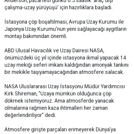
Anderson, pazartesi günkü 6.5 saatlik 'araç dışı
çalışma-uzay yürüyüşü' için hazırlıklara başladı.
İstasyona çöp boşaltılması, Avrupa Uzay Kurumu ile
Japonya Uzay Kurumu'nun yeni sağlayacağı aygıtların
montajı bakımından önemli.
ABD Ulusal Havacılık ve Uzay Dairesi NASA,
önümüzdeki üç yıl içinde istasyona ikmal yapacak 14
uzay mekiği seferi imkanı kaldığından amonyak tankını
bir mekikle taşıyamayacağından atmosfere salacak.
NASA Uluslararası Uzay İstasyonu Müdür Yardımcısı
Kirk Shireman, "Uzaya mümkün olduğunca çöp
dökmek istemiyoruz. Ama atmosferde yanacak
olmalarına rağmen kaza ihtimalleri her zaman
değerlendiriliyor" dedi.
Atmosfere girişte parçaları erimeyerek Dünya'ya