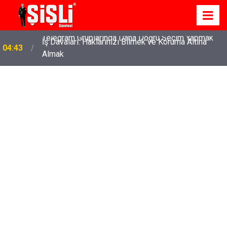
İş Davaları: Haklarınızı Bilmek ve Koruma Altına
04:43
Almak