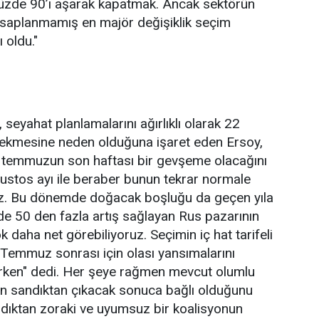
üzde 90’ı aşarak kapatmak. Ancak sektörün
esaplanmamış en majör değişiklik seçim
 oldu."
 seyahat planlamalarını ağırlıklı olarak 22
kmesine neden olduğuna işaret eden Ersoy,
a temmuzun son haftası bir gevşeme olacağını
ustos ayı ile beraber bunun tekrar normale
z. Bu dönemde doğacak boşluğu da geçen yıla
e 50 den fazla artış sağlayan Rus pazarının
k daha net görebiliyoruz. Seçimin iç hat tarifeli
 Temmuz sonrası için olası yansımalarını
rken" dedi. Her şeye rağmen mevcut olumlu
ın sandıktan çıkacak sonuca bağlı olduğunu
ndıktan zoraki ve uyumsuz bir koalisyonun