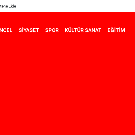
itene Ekle
NCEL
SIYASET
SPOR
KÜLTÜR SANAT
EĞITIM