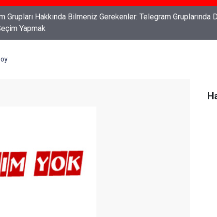
ları: Haklarınızı Bilmek ve Koruma Altına Almak
soy
Ha