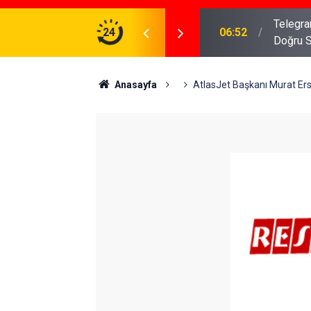
meniz Gerekenler: Telegram Gruplarında Daha
24
04:43
İş Dava
Anasayfa
AtlasJet Başkanı Murat Er