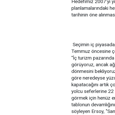
Hedefimiz 2007’yi y
planlamalarındaki h
tarihinin öne alınması
Seçimin iç piyasada,
Temmuz öncesine çe
"İç turizm pazarınd
görüyoruz, ancak ağ
dönmesini bekliyoru
göre neredeyse yüzd
kapatacağını artık ço
yolcu seferlerine 22
görmek için henüz e
tablonun devamlığın
söyleyen Ersoy, "Sa