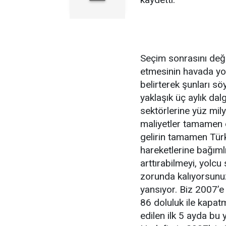
Seçim sonrasını değ
etmesinin havada yolcu
belirterek şunları sö
yaklaşık üç aylık dal
sektörlerine yüz mily
maliyetler tamamen dö
gelirin tamamen Tür
hareketlerine bağımlı
arttırabilmeyi, yolc
zorunda kalıyorsunuz
yansıyor. Biz 2007’e
86 doluluk ile kapatm
edilen ilk 5 ayda bu 