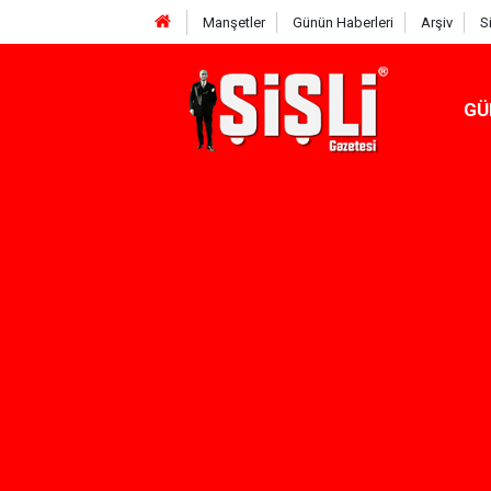
Manşetler
Günün Haberleri
Arşiv
S
GÜ