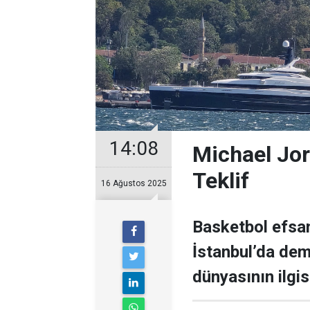
14:08
Michael Jor
Teklif
16 Ağustos 2025
Basketbol efsan
İstanbul’da demi
dünyasının ilgisi