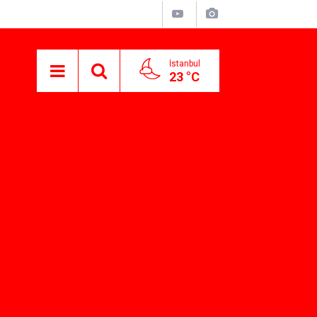
İstanbul
23 °C