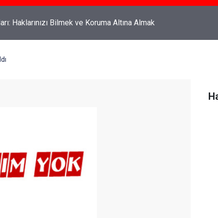
rahyalı Kimdir, Nereli ve Kaç Yaşındadır?
ldı
Ha