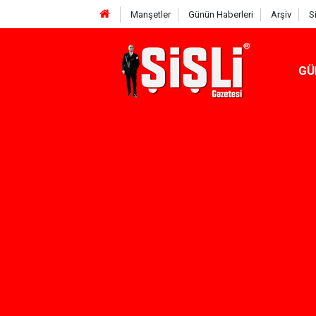
Manşetler
Günün Haberleri
Arşiv
S
GÜ