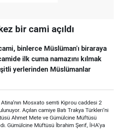
 kez bir cami açıldı
 cami, binlerce Müslüman'ı biraraya
 camide ilk cuma namazını kılmak
eşitli yerlerinden Müslümanlar
, Atina'nın Mosxato semti Kiprou caddesi 2
unuyor. Açılan camiye Batı Trakya Türkleri'ni
ftüsü Ahmet Mete ve Gümülcine Müftüsü
ıldı. Gümülcine Müftüsü İbrahim Şerif, İHA'ya