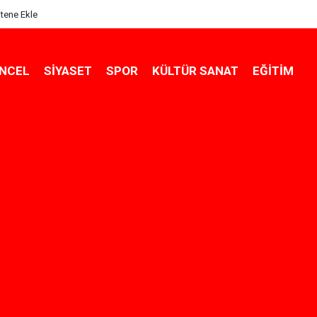
itene Ekle
NCEL
SIYASET
SPOR
KÜLTÜR SANAT
EĞITIM