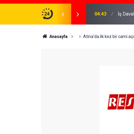
ve Koruma Altına Almak
24
22:37
Özlem D
Anasayfa
Atina'da ilk kez bir cami açı