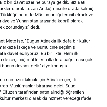
Biz bir davet üzerine buraya geldik. Biz Batı
rkler olarak Lozan Antlaşması ile orada kalmış
m Türklüğü hem de Müslümanlığı temsil etmek ve
ürkiye ve Yunanistan arasında köprü olarak
mek zorundayız" dedi.
 Mete ise, "Bugün Atina'da ilk defa bir kültür
 merkeze İskeçe ve Gümülcine seçilmiş
efa davet ediliyoruz. Bu bir ilktir. Hem ilk
 de seçilmiş müftülerin ilk defa çağrılması çok
i bunun devamı gelir" diye konuştu.
a namazını kılmak için Atina'nın çeşitli
Arap Müslümanlar biraraya geldi. Suudi
f Elfuzan tarafından satın alındığı öğrenilen
ültür merkezi olarak da hizmet vereceği ifade