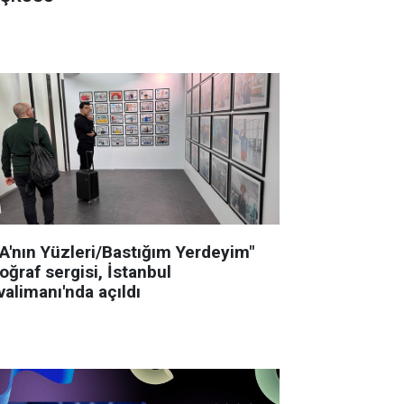
GA'nın Yüzleri/Bastığım Yerdeyim"
oğraf sergisi, İstanbul
alimanı'nda açıldı