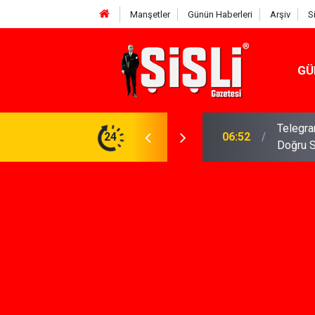
Manşetler
Günün Haberleri
Arşiv
S
GÜ
meniz Gerekenler: Telegram Gruplarında Daha
24
04:43
İş Dava