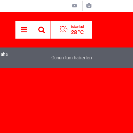
İstanbul
28 °C
22:37
Özlem Drahyalı Kimdir, Nereli ve Kaç Yaşındadır
Günün tüm
haberleri