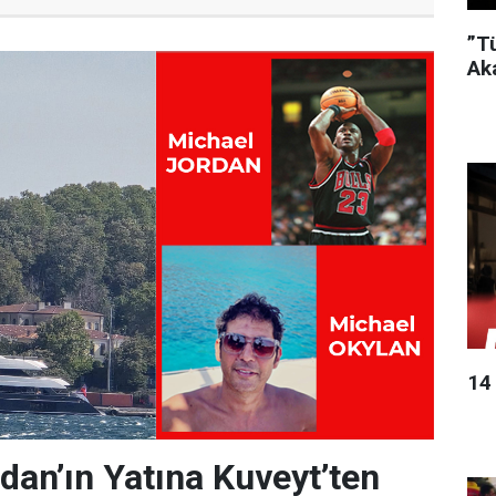
”T
Ak
14
dan’ın Yatına Kuveyt’ten