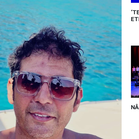
‘T
ET
NÂ