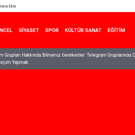
itene Ekle
NCEL
SIYASET
SPOR
KÜLTÜR SANAT
EĞITIM
ları: Haklarınızı Bilmek ve Koruma Altına Almak