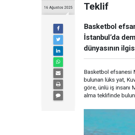
Teklif
16 Ağustos 2025
Basketbol efsan
İstanbul’da demi
dünyasının ilgisi
Basketbol efsanesi M
bulunan lüks yat, Kuve
göre, ünlü iş insanı 
alma teklifinde bulu