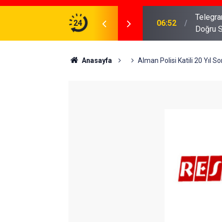
meniz Gerekenler: Telegram Gruplarında Daha
24
04:43
İş Dava
Anasayfa
Alman Polisi Katili 20 Yıl S