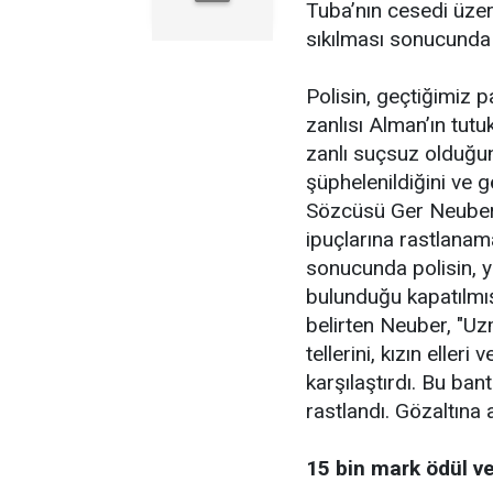
Tuba’nın cesedi üzer
sıkılması sonucunda 
Polisin, geçtiğimiz p
zanlısı Alman’ın tut
zanlı suçsuz olduğun
şüphelenildiğini ve g
Sözcüsü Ger Neuber, 
ipuçlarına rastlanam
sonucunda polisin, yı
bulunduğu kapatılmış
belirten Neuber, "U
tellerini, kızın elleri
karşılaştırdı. Bu ban
rastlandı. Gözaltına 
15 bin mark ödül v