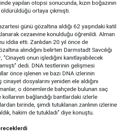
inde yapılan otopsi sonucunda, kızın boğazının
öldürüldüğü ortaya çıkmıştı.
azartesi günü gözaltına aldığı 62 yaşındaki katil
uklanarak cezaevine konulduğu öğrenildi. Alman
u iddia etti. Zanlıdan 20 yıl önce de
özaltına alındığını belirten Darmstadt Savcılığı
"Cinayeti onun işlediğini kanıtlayabilecek
amıştı" dedi. DNA testlerinin gelişmesi
llar önce işlenen ve bazı DNA izlerinin
 cinayet dosyalarını yeniden ele aldığını
zmanlar, o dönemlerde bahçede bulunan saç
 ve kollarının bağlandığı bantlardaki izlerle
tlardan birinde, şimdi tutuklanan zanlının izlerine
aldık, hakim de tutukladı" diye konuştu.
ereceklerdi