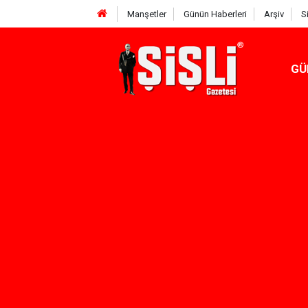
Manşetler
Günün Haberleri
Arşiv
S
GÜ