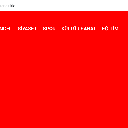
itene Ekle
NCEL
SIYASET
SPOR
KÜLTÜR SANAT
EĞITIM