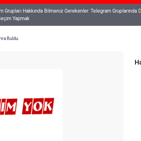
ları: Haklarınızı Bilmek ve Koruma Altına Almak
onra Buldu
Ha