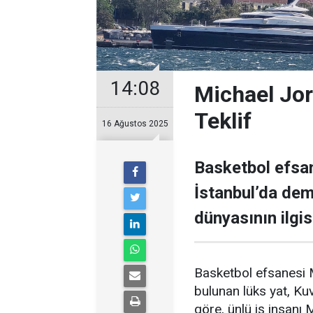
14:08
Michael Jor
Teklif
16 Ağustos 2025
Basketbol efsan
İstanbul’da demi
dünyasının ilgisi
Basketbol efsanesi M
bulunan lüks yat, Kuve
göre, ünlü iş insanı 