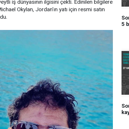
ytli iş dünyasının ilgisini çekti. Edinilen bilgilere
Michael Okylan, Jordan’ın yatı için resmi satın
ndu.
Son
5 b
Son
kay