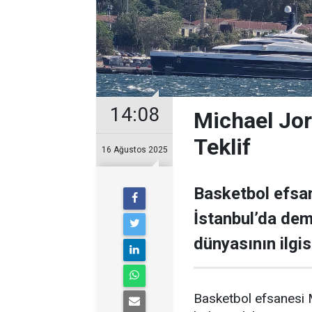
14:08
Michael Jor
Teklif
16 Ağustos 2025
Basketbol efsan
İstanbul’da demi
dünyasının ilgisi
Basketbol efsanesi M