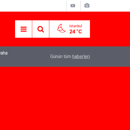
İstanbul
24 °C
22:37
Özlem Drahyalı Kimdir, Nereli ve Kaç Yaşındadır
Günün tüm
haberleri