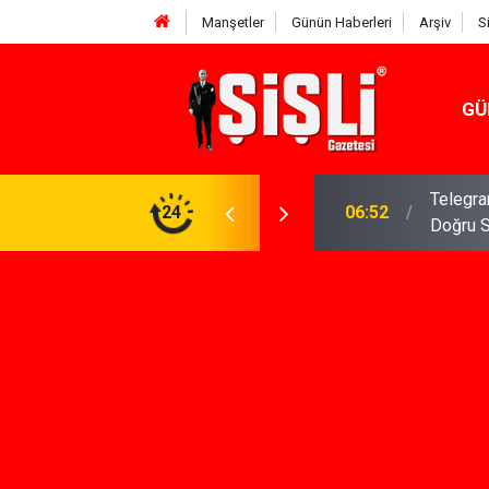
Manşetler
Günün Haberleri
Arşiv
S
GÜ
meniz Gerekenler: Telegram Gruplarında Daha
24
04:43
İş Dava