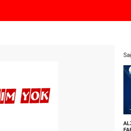
Sa
AL
FA