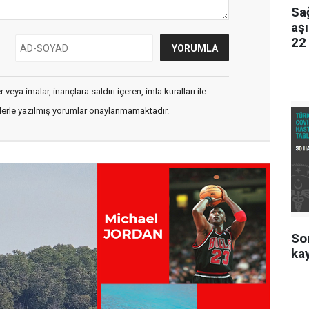
Sağ
aş
22
veya imalar, inançlara saldırı içeren, imla kuralları ile
flerle yazılmış yorumlar onaylanmamaktadır.
Son
kay