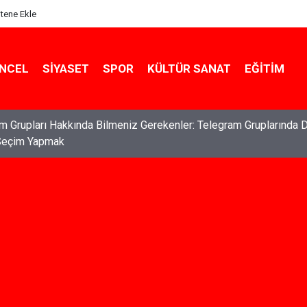
itene Ekle
NCEL
SIYASET
SPOR
KÜLTÜR SANAT
EĞITIM
ları: Haklarınızı Bilmek ve Koruma Altına Almak