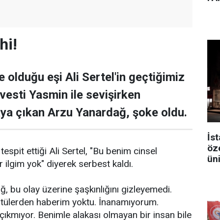
hi!
olduğu eşi Ali Sertel'in geçtiğimiz
avesti Yasmin ile sevişirken
aya çıkan Arzu Yanardağ, şoke oldu.
İst
öz
tespit ettiği Ali Sertel, "Bu benim cinsel
ün
ir ilgim yok" diyerek serbest kaldı.
 bu olay üzerine şaşkınlığını gizleyemedi.
tülerden haberim yoktu. İnanamıyorum.
ıkmıyor. Benimle alakası olmayan bir insan bile