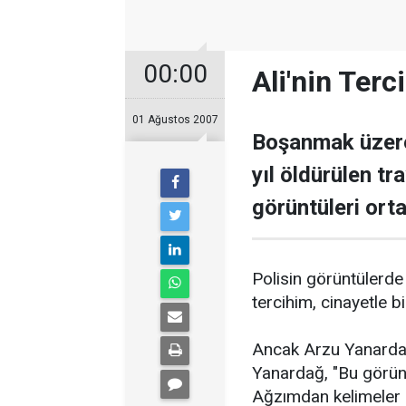
00:00
Ali'nin Terci
01 Ağustos 2007
Boşanmak üzere 
yıl öldürülen tr
görüntüleri ort
Polisin görüntülerde 
tercihim, cinayetle b
Ancak Arzu Yanardağ,
Yanardağ, "Bu görün
Ağzımdan kelimeler ç