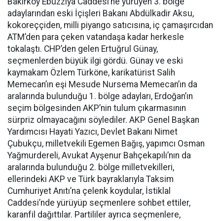
Bakırköy Ebuzziya Caddesi’ne yürüyen 3. bölge
adaylarından eski İçişleri Bakanı Abdülkadir Aksu,
kokoreççiden, milli piyango satıcısına, iç çamaşırcıdan
ATM’den para çeken vatandaşa kadar herkesle
tokalaştı. CHP’den gelen Ertuğrul Günay,
seçmenlerden büyük ilgi gördü. Günay ve eski
kaymakam Özlem Türköne, karikatürist Salih
Memecan’ın eşi Mesude Nursema Memecan’ın da
aralarında bulunduğu 1. bölge adayları, Erdoğan’ın
seçim bölgesinden AKP’nin tulum çıkarmasının
sürpriz olmayacağını söylediler. AKP Genel Başkan
Yardımcısı Hayati Yazıcı, Devlet Bakanı Nimet
Çubukçu, milletvekili Egemen Bağış, yapımcı Osman
Yağmurdereli, Avukat Ayşenur Bahçekapılı’nın da
aralarında bulunduğu 2. bölge milletvekilleri,
ellerindeki AKP ve Türk bayraklarıyla Taksim
Cumhuriyet Anıtı’na çelenk koydular, İstiklal
Caddesi’nde yürüyüp seçmenlere sohbet ettiler,
karanfil dağıttılar. Partililer ayrıca seçmenlere,