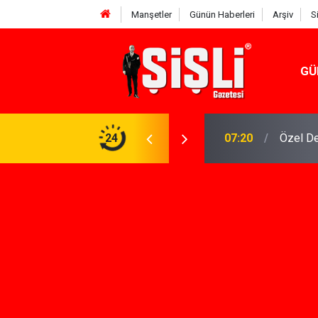
Manşetler
Günün Haberleri
Arşiv
S
GÜ
n Keşfi İçin İhtiyacınız Olan Çözüm
24
07:15
İskele'