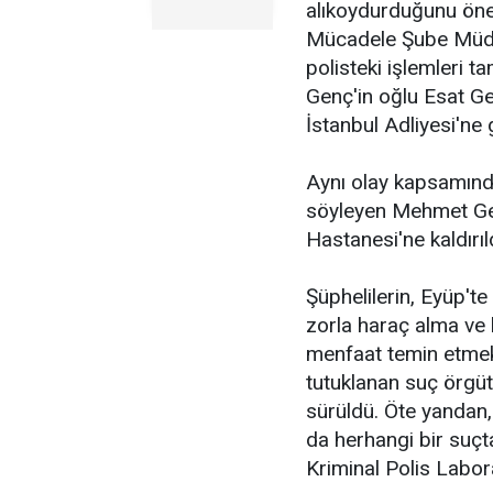
alıkoydurduğunu öne
Mücadele Şube Müdürl
polisteki işlemleri
Genç'in oğlu Esat Ge
İstanbul Adliyesi'ne 
Aynı olay kapsamında
söyleyen Mehmet Gen
Hastanesi'ne kaldırıld
Şüphelilerin, Eyüp'te 
zorla haraç alma ve 
menfaat temin etmek g
tutuklanan suç örgütü
sürüldü. Öte yandan,
da herhangi bir suçta
Kriminal Polis Laborat