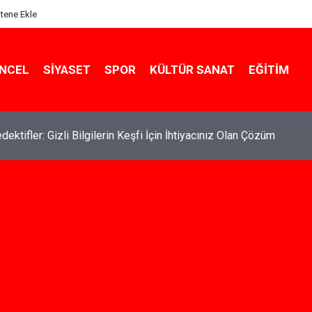
itene Ekle
NCEL
SIYASET
SPOR
KÜLTÜR SANAT
EĞITIM
de Kiralık Daire Seçenekleriyle Konforlu Bir Yaşam