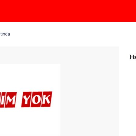
ltında
Ha