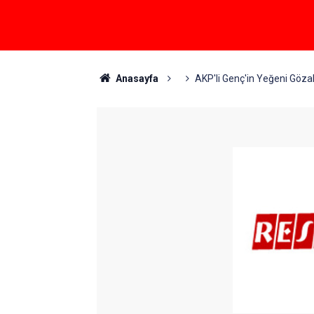
Anasayfa
AKP'li Genç'in Yeğeni Göza