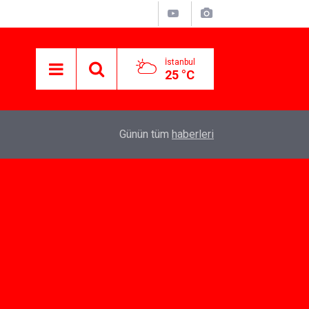
İstanbul
25 °C
07:10
Yeni İlişkiler İçin Dating App Seçenekleri
Günün tüm
haberleri