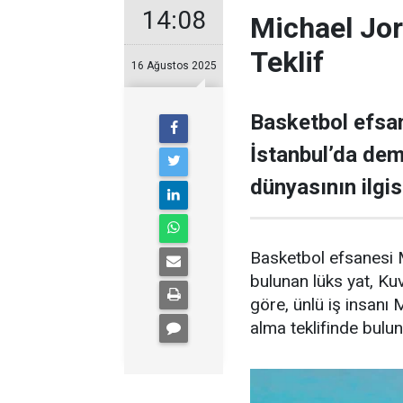
14:08
Michael Jor
Teklif
16 Ağustos 2025
Basketbol efsan
İstanbul’da demi
dünyasının ilgisi
Basketbol efsanesi M
bulunan lüks yat, Kuve
göre, ünlü iş insanı 
alma teklifinde bulu