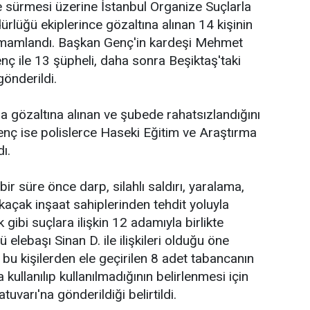
 sürmesi üzerine İstanbul Organize Suçlarla
üğü ekiplerince gözaltına alınan 14 kişinin
 tamamlandı. Başkan Genç'in kardeşi Mehmet
nç ile 13 şüpheli, daha sonra Beşiktaş'taki
gönderildi.
 gözaltına alınan ve şubede rahatsızlandığını
ç ise polislerce Haseki Eğitim ve Araştırma
ı.
bir süre önce darp, silahlı saldırı, yaralama,
kaçak inşaat sahiplerinden tehdit yoluyla
ibi suçlara ilişkin 12 adamıyla birlikte
 elebaşı Sinan D. ile ilişkileri olduğu öne
 bu kişilerden ele geçirilen 8 adet tabancanın
 kullanılıp kullanılmadığının belirlenmesi için
uvarı'na gönderildiği belirtildi.