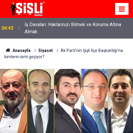
İş Davaları: Haklarınızı Bilmek ve Koruma Altına
04:43
Almak
Anasayfa
Siyaset
Ak Parti’nin Şişli İlçe Başkanlığı’na
kimlerin ismi geçiyor?