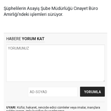
Şüphelilerin Asayiş Şube Müdürlüğü Cinayet Büro
Amirliği’ndeki işlemleri sürüyor.
HABERE
YORUM KAT
UYARI:
Küfür, hakaret, rencide edici cümleler veya imalar, inançlara
saldırı içeren, imla kuralları ile yazılmamış,