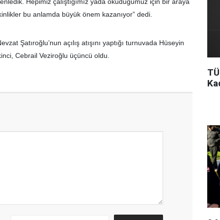
enledik. Hepimiz çalıştığımız yada okuduğumuz için bir araya
kinlikler bu anlamda büyük önem kazanıyor” dedi.
 Nevzat Şatıroğlu’nun açılış atışını yaptığı turnuvada Hüseyin
kinci, Cebrail Veziroğlu üçüncü oldu.
TÜ
Ka