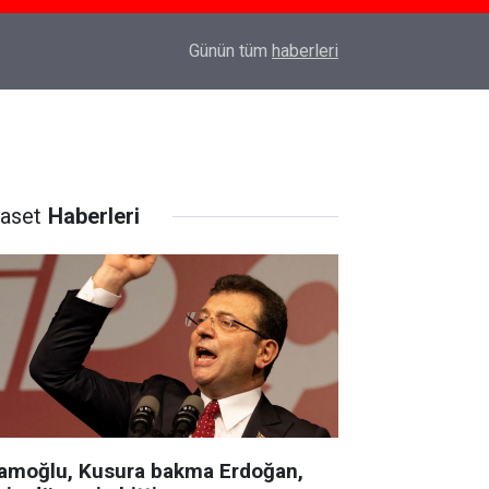
Prof. Dr. Mert İlker Hayıroğlu ile İstanbul’da R
22:25
Günün tüm
haberleri
Bir Sohbet
yaset
Haberleri
amoğlu, Kusura bakma Erdoğan,