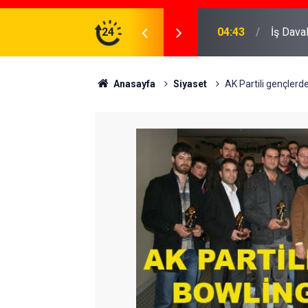
ve Koruma Altına Almak
24
22:37
Özlem D
Anasayfa
Siyaset
AK Partili gençlerd