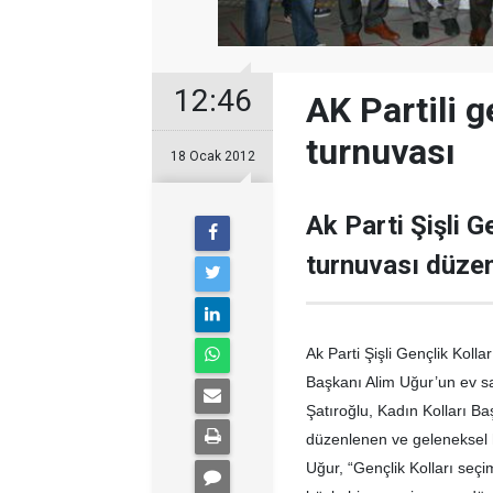
12:46
AK Partili 
turnuvası
18 Ocak 2012
Ak Parti Şişli G
turnuvası düzen
Ak Parti Şişli Gençlik Koll
Başkanı Alim Uğur’un ev sah
Şatıroğlu, Kadın Kolları Baş
düzenlenen ve geleneksel h
Uğur, “Gençlik Kolları seç