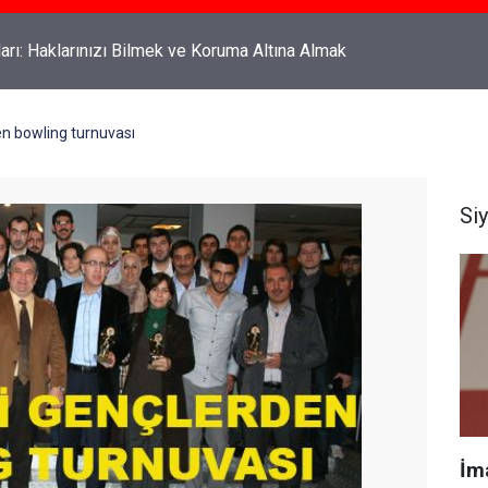
rahyalı Kimdir, Nereli ve Kaç Yaşındadır?
en bowling turnuvası
Si
İm