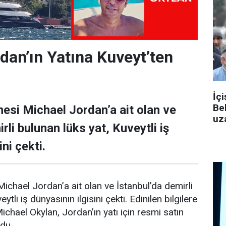
dan’ın Yatına Kuveyt’ten
İçi
Be
esi Michael Jordan’a ait olan ve
uza
rli bulunan lüks yat, Kuveytli iş
ni çekti.
ichael Jordan’a ait olan ve İstanbul’da demirli
ytli iş dünyasının ilgisini çekti. Edinilen bilgilere
Michael Okylan, Jordan’ın yatı için resmi satın
ndu.