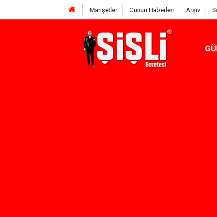
Manşetler
Günün Haberleri
Arşiv
S
GÜ