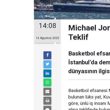
14:08
Michael Jor
Teklif
16 Ağustos 2025
Basketbol efsan
İstanbul’da demi
dünyasının ilgisi
Basketbol efsanesi M
bulunan lüks yat, Kuve
göre, ünlü iş insanı 
alma teklifinde bulu