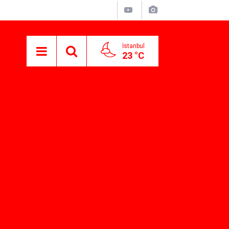
İstanbul
23 °C