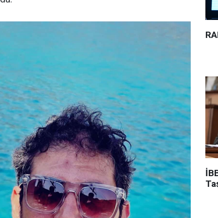
RA
İBB
Ta