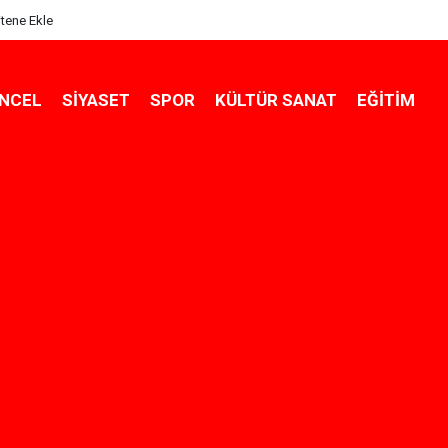
itene Ekle
NCEL
SIYASET
SPOR
KÜLTÜR SANAT
EĞITIM