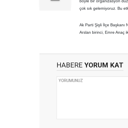
böyle bir organizasyon düz
çok sık gelemiyoruz. Bu et
Ak Parti Şişli İlçe Başkanı
Arslan birinci, Emre Anaç i
HABERE
YORUM KAT