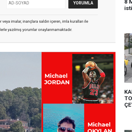
8 
is
veya imalar, inançlara saldırı içeren, imla kuralları ile
flerle yazılmış yorumlar onaylanmamaktadır.
KA
TO
ÇE