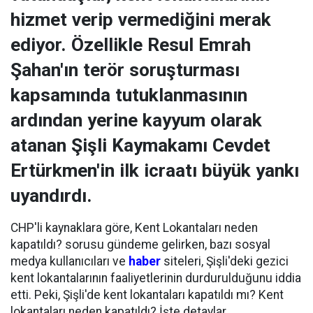
hizmet verip vermediğini merak
ediyor. Özellikle Resul Emrah
Şahan'ın terör soruşturması
kapsamında tutuklanmasının
ardından yerine kayyum olarak
atanan Şişli Kaymakamı Cevdet
Ertürkmen'in ilk icraatı büyük yankı
uyandırdı.
CHP'li kaynaklara göre, Kent Lokantaları neden
kapatıldı? sorusu gündeme gelirken, bazı sosyal
medya kullanıcıları ve
haber
siteleri, Şişli'deki gezici
kent lokantalarının faaliyetlerinin durdurulduğunu iddia
etti. Peki, Şişli'de kent lokantaları kapatıldı mı? Kent
lokantaları neden kapatıldı? İşte detaylar...