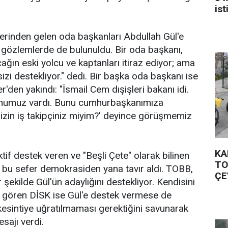
is
llerinden gelen oda başkanları Abdullah Gül'e
 gözlemlerde de bulunuldu. Bir oda başkanı,
çağın eski yolcu ve kaptanları itiraz ediyor; ama
izi destekliyor." dedi. Bir başka oda başkanı ise
den yakındı: "İsmail Cem dışişleri bakanı idi.
unumuz vardı. Bunu cumhurbaşkanımıza
 sizin iş takipçiniz miyim?' deyince görüşmemiz
KA
if destek veren ve "Beşli Çete" olarak bilinen
TO
ri bu sefer demokrasiden yana tavır aldı. TOBB,
ÇE
r şekilde Gül'ün adaylığını destekliyor. Kendisini
gören DİSK ise Gül'e destek vermese de
esintiye uğratılmaması gerektiğini savunarak
esajı verdi.