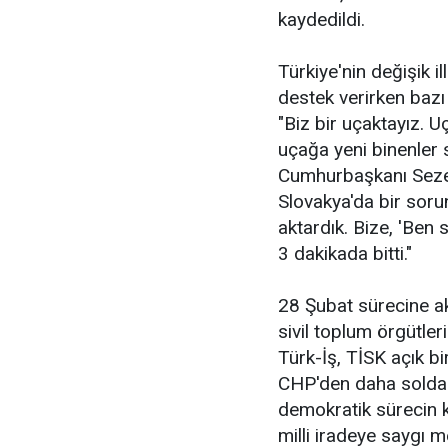
kaydedildi.
Türkiye'nin değişik i
destek verirken bazı
"Biz bir uçaktayız. U
uçağa yeni binenler s
Cumhurbaşkanı Sezer'
Slovakya'da bir sor
aktardık. Bize, 'Ben
3 dakikada bitti."
28 Şubat sürecine akt
sivil toplum örgütle
Türk-İş, TİSK açık bi
CHP'den daha solda 
demokratik sürecin k
milli iradeye saygı m