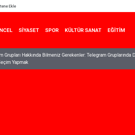
itene Ekle
NCEL
SIYASET
SPOR
KÜLTÜR SANAT
EĞITIM
ları: Haklarınızı Bilmek ve Koruma Altına Almak