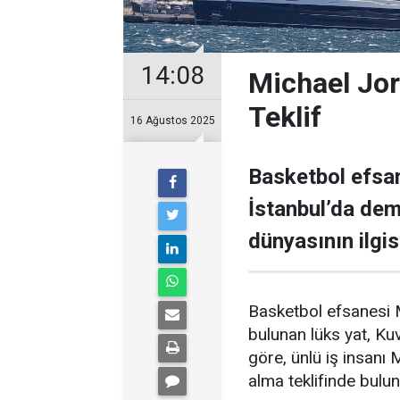
14:08
Michael Jor
Teklif
16 Ağustos 2025
Basketbol efsan
İstanbul’da demi
dünyasının ilgisi
Basketbol efsanesi M
bulunan lüks yat, Kuve
göre, ünlü iş insanı 
alma teklifinde bulu