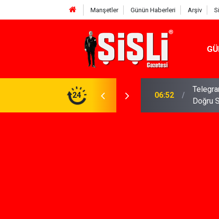
Manşetler
Günün Haberleri
Arşiv
S
GÜ
meniz Gerekenler: Telegram Gruplarında Daha
24
04:43
İş Dava