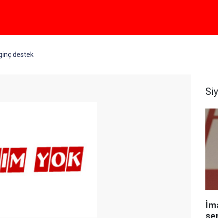
lginç destek
Si
İm
se