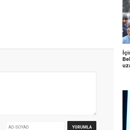
İçi
Be
uza