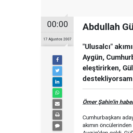
00:00
Abdullah Gül
17 Ağustos 2007
"Ulusalcı" akım
Aygün, Cumhurb
eleştirirken, Gül
destekliyorsam
Ömer Şahin'in haber
Cumhurbaşkanı adayı 
akımın öncülerinden
Aygün'den geldi. Gül