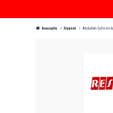
Anasayfa
Siyaset
Abdullah Gül'e en i