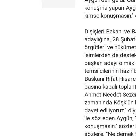
konuşma yapan Aygün
kimse konuşmasın." 
Dışişleri Bakanı ve
adaylığına, 28 Şubat
örgütleri ve hükümete
isimlerden de destek
başkan adayı olmak 
temsilcilerinin hazır
Başkanı Rifat Hisarc
basına kapalı topla
Ahmet Necdet Sezer'i
zamanında Köşk'ün k
davet ediliyoruz." di
ile söz eden Aygün, 
konuşmasın." sözleri
sözlere, "Ne demek Si