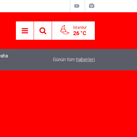
İstanbul
26 °C
22:37
Özlem Drahyalı Kimdir, Nereli ve Kaç Yaşındadır
Günün tüm
haberleri