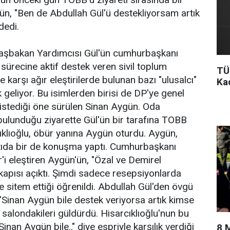
, "Ben de Abdullah Gül'ü destekliyorsam artık
dedi.
 Başbakan Yardımcısı Gül'ün cumhurbaşkanı
 sürecine aktif destek veren sivil toplum
TÜ
 karşı ağır eleştirilerde bulunan bazı "ulusalcı"
Ka
 geliyor. Bu isimlerden birisi de DP'ye genel
istediği öne sürülen Sinan Aygün. Oda
 bulunduğu ziyarette Gül'ün bir tarafına TOBB
ıklıoğlu, öbür yanına Aygün oturdu. Aygün,
ntıda bir de konuşma yaptı. Cumhurbaşkanı
 eleştiren Aygün'ün, "Özal ve Demirel
apısı açıktı. Şimdi sadece resepsiyonlarda
ye sitem ettiği öğrenildi. Abdullah Gül'den övgü
"Sinan Aygün bile destek veriyorsa artık kimse
 salondakileri güldürdü. Hisarcıklıoğlu'nun bu
nan Aygün bile.." diye espriyle karşılık verdiği
8 