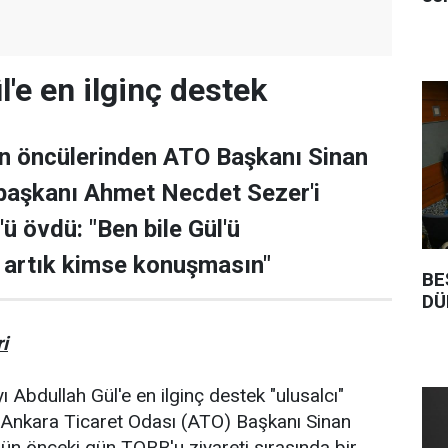
'e en ilginç destek
ın öncülerinden ATO Başkanı Sinan
aşkanı Ahmet Necdet Sezer'i
'ü övdü: "Ben bile Gül'ü
 artık kimse konuşmasın"
BE
DÜ
i
Abdullah Gül'e en ilginç destek "ulusalcı"
 Ankara Ticaret Odası (ATO) Başkanı Sinan
'ün önceki gün TOBB'u ziyareti sırasında bir