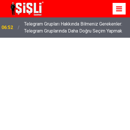
İş Davaları: Haklarınızı Bilmek ve Koruma Altına
04:43
Almak