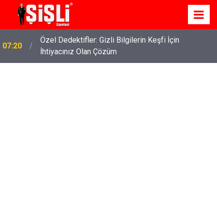
İskele'de Kiralık Daire Seçenekleriyle Konforlu Bir
07:15
Yaşam