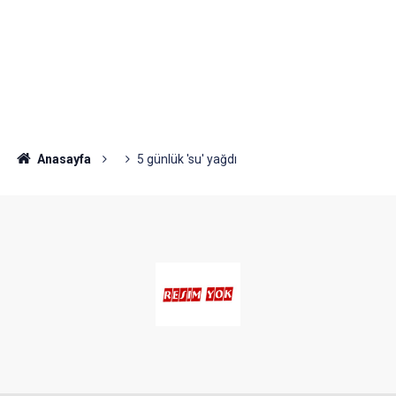
Anasayfa
5 günlük 'su' yağdı