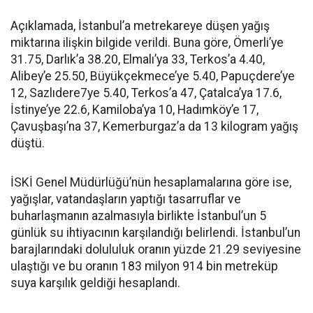
Açıklamada, İstanbul’a metrekareye düşen yağış
miktarına ilişkin bilgide verildi. Buna göre, Ömerli’ye
31.75, Darlık’a 38.20, Elmalı’ya 33, Terkos’a 4.40,
Alibey’e 25.50, Büyükçekmece’ye 5.40, Papuçdere’ye
12, Sazlıdere7ye 5.40, Terkos’a 47, Çatalca’ya 17.6,
İstinye’ye 22.6, Kamiloba’ya 10, Hadımköy’e 17,
Çavuşbaşı’na 37, Kemerburgaz’a da 13 kilogram yağış
düştü.
İSKİ Genel Müdürlüğü’nün hesaplamalarına göre ise,
yağışlar, vatandaşların yaptığı tasarruflar ve
buharlaşmanın azalmasıyla birlikte İstanbul’un 5
günlük su ihtiyacının karşılandığı belirlendi. İstanbul’un
barajlarındaki dolululuk oranın yüzde 21.29 seviyesine
ulaştığı ve bu oranın 183 milyon 914 bin metreküp
suya karşılık geldiği hesaplandı.