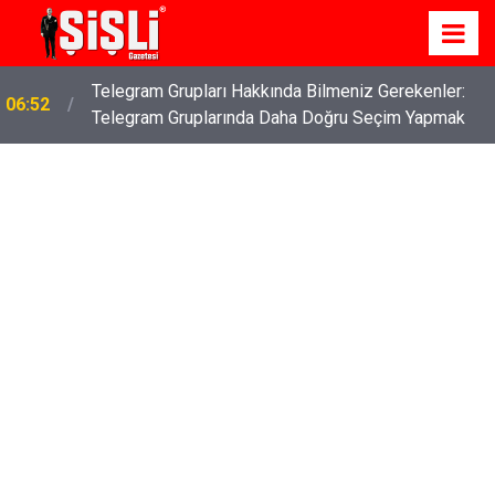
İş Davaları: Haklarınızı Bilmek ve Koruma Altına
04:43
Almak