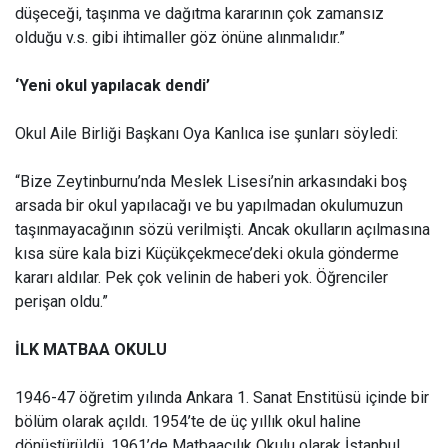
düşeceği, taşınma ve dağıtma kararının çok zamansız
olduğu v.s. gibi ihtimaller göz önüne alınmalıdır.”
‘Yeni okul yapılacak dendi’
Okul Aile Birliği Başkanı Oya Kanlıca ise şunları söyledi:
“Bize Zeytinburnu’nda Meslek Lisesi’nin arkasındaki boş
arsada bir okul yapılacağı ve bu yapılmadan okulumuzun
taşınmayacağının sözü verilmişti. Ancak okulların açılmasına
kısa süre kala bizi Küçükçekmece’deki okula gönderme
kararı aldılar. Pek çok velinin de haberi yok. Öğrenciler
perişan oldu.”
İLK MATBAA OKULU
1946-47 öğretim yılında Ankara 1. Sanat Enstitüsü içinde bir
bölüm olarak açıldı. 1954’te de üç yıllık okul haline
dönüştürüldü. 1961’de Matbaacılık Okulu olarak İstanbul