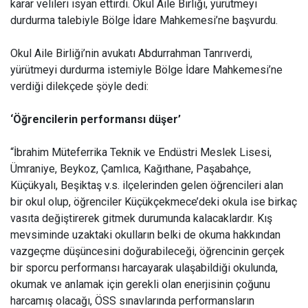
karar velileri isyan ettirdi. Okul Aile Birliği, yürütmeyi
durdurma talebiyle Bölge İdare Mahkemesi’ne başvurdu.
Okul Aile Birliği’nin avukatı Abdurrahman Tanrıverdi,
yürütmeyi durdurma istemiyle Bölge İdare Mahkemesi’ne
verdiği dilekçede şöyle dedi:
‘Öğrencilerin performansı düşer’
“İbrahim Müteferrika Teknik ve Endüstri Meslek Lisesi,
Ümraniye, Beykoz, Çamlıca, Kağıthane, Paşabahçe,
Küçükyalı, Beşiktaş v.s. ilçelerinden gelen öğrencileri alan
bir okul olup, öğrenciler Küçükçekmece’deki okula ise birkaç
vasıta değiştirerek gitmek durumunda kalacaklardır. Kış
mevsiminde uzaktaki okulların belki de okuma hakkından
vazgeçme düşüncesini doğurabileceği, öğrencinin gerçek
bir sporcu performansı harcayarak ulaşabildiği okulunda,
okumak ve anlamak için gerekli olan enerjisinin çoğunu
harcamış olacağı, ÖSS sınavlarında performansların