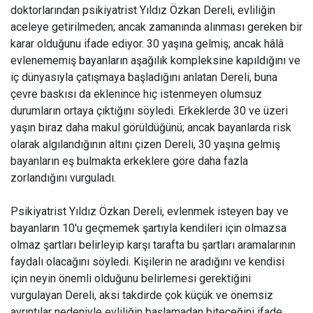
doktorlarından psikiyatrist Yıldız Özkan Dereli, evliliğin
aceleye getirilmeden; ancak zamanında alınması gereken bir
karar olduğunu ifade ediyor. 30 yaşına gelmiş; ancak hâlâ
evlenememiş bayanların aşağılık kompleksine kapıldığını ve
iç dünyasıyla çatışmaya başladığını anlatan Dereli, buna
çevre baskısı da eklenince hiç istenmeyen olumsuz
durumların ortaya çıktığını söyledi. Erkeklerde 30 ve üzeri
yaşın biraz daha makul görüldüğünü; ancak bayanlarda risk
olarak algılandığının altını çizen Dereli, 30 yaşına gelmiş
bayanların eş bulmakta erkeklere göre daha fazla
zorlandığını vurguladı.
Psikiyatrist Yıldız Özkan Dereli, evlenmek isteyen bay ve
bayanların 10'u geçmemek şartıyla kendileri için olmazsa
olmaz şartları belirleyip karşı tarafta bu şartları aramalarının
faydalı olacağını söyledi. Kişilerin ne aradığını ve kendisi
için neyin önemli olduğunu belirlemesi gerektiğini
vurgulayan Dereli, aksi takdirde çok küçük ve önemsiz
ayrıntılar nedeniyle evliliğin başlamadan biteceğini ifade