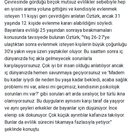
Çevresinde gördüğü birçok mutsuz evlilikler sebebiyle hep
en iyisini arama yoluna gittiğini ve kendisiyle evlenmek
isteyen 11 kişiyi geri çevirdiğini anlatan Öztürk, ancak 31
yaşında 12. kişide evlenme kararı alabildiğini söyledi.
Bayanlara evliliği 25 yaşından sonraya bırakmamaları
konusunda tavsiyede bulunan Öztürk, "Yaş 26-27'ye
ulaştıktan sonra evlenmek isteyen kişilerin büyük çoğunluğu
30'a yakın veya üzeri yaştakiler oluyor. Bu saatten sonra iç
dünyanızda hiç akla gelmeyecek sorunlarla
karşılaşıyorsunuz. Çok iyi bir insan olduğu anlatılıyor ancak
iç dünyanızda hemen savunmaya geçiyorsunuz ve 'Madem
bu kadar iyiydi de neden bu yaşa kadar bekledi, acaba sağlık
problemi mi var, ailesi mi geçimsiz, kendisinin psikolojik
sorunları mı var?' gibi soruları art arda sıralıyor, bir türlü ikna
olamıyorsunuz. Bu duyguların aynısını karşı taraf da yaşıyor
ve aynı şeyleri erkekler de bayanlar için düşünüyor. İnce
elenip sık dokunuyor. Çok küçük ayrıntılar kafanıza takılıyor.
Bunlar da evlilik sürecini tıkamaya fazlasıyla yetiyor."
şeklinde konuştu.