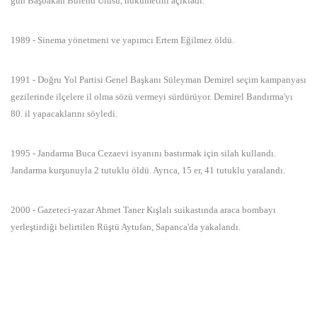
gün Başbakan Bülend Ulusu, hükümetini açıkladı.
1989 - Sinema yönetmeni ve yapımcı Ertem Eğilmez öldü.
1991 - Doğru Yol Partisi Genel Başkanı Süleyman Demirel seçim kampanyası
gezilerinde ilçelere il olma sözü vermeyi sürdürüyor. Demirel Bandırma'yı
80. il yapacaklarını söyledi.
1995 - Jandarma Buca Cezaevi isyanını bastırmak için silah kullandı.
Jandarma kurşunuyla 2 tutuklu öldü. Ayrıca, 15 er, 41 tutuklu yaralandı.
2000 - Gazeteci-yazar Ahmet Taner Kışlalı suikastında araca bombayı
yerleştirdiği belirtilen Rüştü Aytufan, Sapanca'da yakalandı.