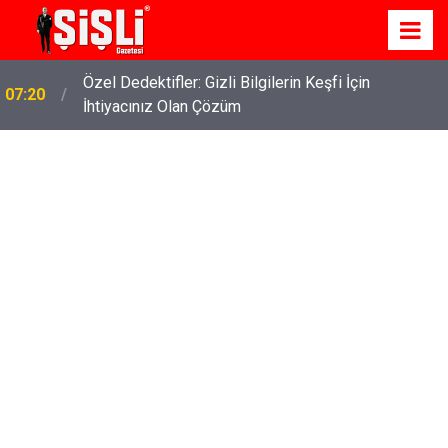
Özel Dedektifler: Gizli Bilgilerin Keşfi İçin
07:20
İhtiyacınız Olan Çözüm
İskele'de Kiralık Daire Seçenekleriyle Konforlu Bir
07:15
Yaşam