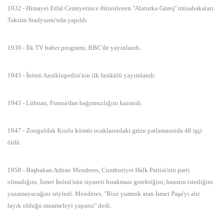
1932 - Himayei Etfal Cemiyetince düzenlenen ''Alaturka Güreş'' müsabakaları
Taksim Stadyumu'nda yapıldı.
1938 - İlk TV haber programı, BBC'de yayınlandı.
1943 - İnönü Ansiklopedisi'nin ilk fasikülü yayımlandı.
1943 - Lübnan, Fransa'dan bağımsızlığını kazandı.
1947 - Zonguldak Kozlu kömür ocaklarındaki grizu patlamasında 48 işçi
öldü.
1958 - Başbakan Adnan Menderes, Cumhuriyet Halk Partisi'nin parti
olmadığını, İsmet İnönü'nün siyaseti bırakması gerektiğini, basının istediğini
yazamayacağını söyledi. Menderes, "Bize yumruk atan İsmet Paşa'yı alır
layık olduğu muameleyi yaparız" dedi.