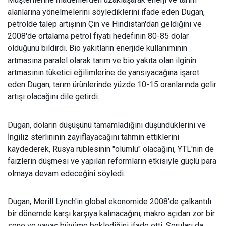
alanlarına yönelmelerini söylediklerini ifade eden Dugan,
petrolde talep artışının Çin ve Hindistan'dan geldiğini ve
2008'de ortalama petrol fiyatı hedefinin 80-85 dolar
olduğunu bildirdi. Bio yakıtların enerjide kullanımının
artmasına paralel olarak tarım ve bio yakıta olan ilginin
artmasının tüketici eğilimlerine de yansıyacağına işaret
eden Dugan, tarım ürünlerinde yüzde 10-15 oranlarında gelir
artışı olacağını dile getirdi.
Dugan, doların düşüşünü tamamladığını düşündüklerini ve
İngiliz sterlininin zayıflayacağını tahmin ettiklerini
kaydederek, Rusya rublesinin "olumlu" olacağını, YTL'nin de
faizlerin düşmesi ve yapılan reformların etkisiyle güçlü para
olmaya devam edeceğini söyledi.
Dugan, Merill Lynch'in global ekonomide 2008'de çalkantılı
bir dönemde karşı karşıya kalınacağını, makro açıdan zor bir
sene ve yavaş büyüme beklediğini ifade etti. Soruları da