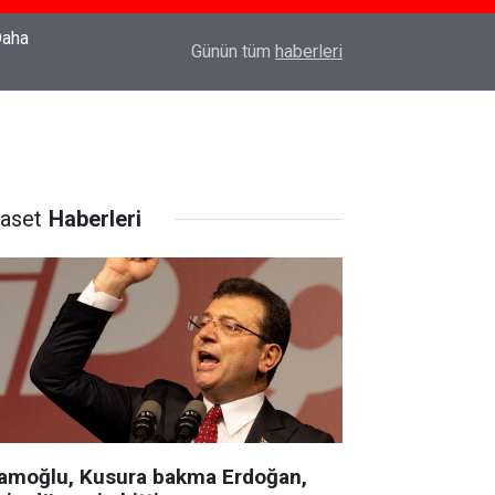
22:37
Özlem Drahyalı Kimdir, Nereli ve Kaç Yaşındadır
Günün tüm
haberleri
yaset
Haberleri
amoğlu, Kusura bakma Erdoğan,