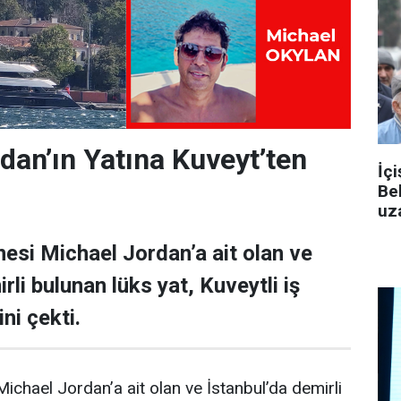
dan’ın Yatına Kuveyt’ten
İçi
Be
uza
esi Michael Jordan’a ait olan ve
rli bulunan lüks yat, Kuveytli iş
ni çekti.
ichael Jordan’a ait olan ve İstanbul’da demirli