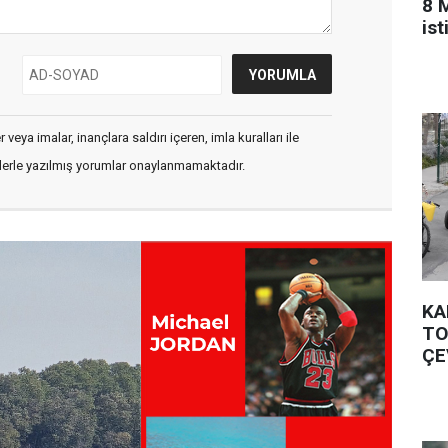
8 
is
veya imalar, inançlara saldırı içeren, imla kuralları ile
flerle yazılmış yorumlar onaylanmamaktadır.
KA
TO
ÇE