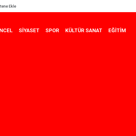
itene Ekle
NCEL
SIYASET
SPOR
KÜLTÜR SANAT
EĞITIM