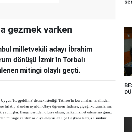
se
arla gezmek varken
bul milletvekili adayı İbrahim
drum dönüşü İzmir'in Torbalı
lenen mitingi olaylı geçti.
BE
DÜ
Uygur, 'Hoşgeldiniz' demek istediği Tatlıses'in korumaları tarafından
re fırlatıp alandan ayrıldı. Olayı öğrenen Tatlıses, çiçeği korumalarına
şlık yapmışlar. Hangi partiden olursa olsun, halka hizmet edene saygımız
en mitinge katılım az diye eleştirilen İlçe Başkanı Nergiz Cumhur