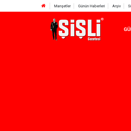
Manşetler
Günün Haberleri
Arşiv
S
GÜ