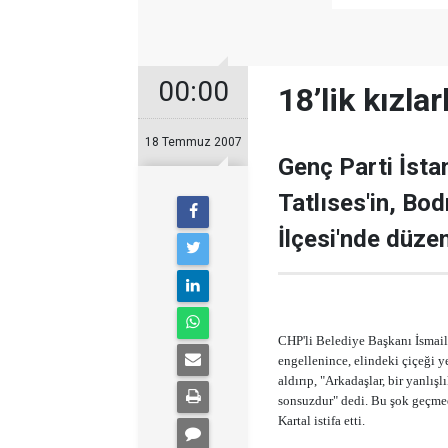
00:00
18’lik kızl
18 Temmuz 2007
Genç Parti İstan
Tatlıses'in, Bo
İlçesi'nde düzen
CHP'li Belediye Başkanı İsmail 
engellenince, elindeki çiçeği ye
aldırıp, "Arkadaşlar, bir yanlı
sonsuzdur" dedi. Bu şok geçmed
Kartal istifa etti.