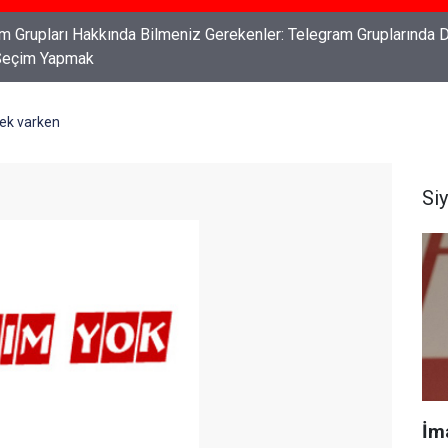
ları: Haklarınızı Bilmek ve Koruma Altına Almak
mek varken
Si
İm