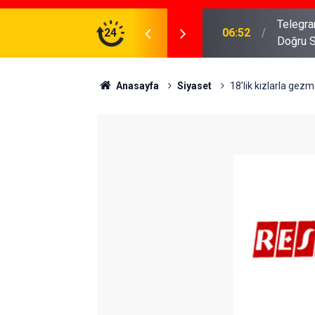
meniz Gerekenler: Telegram Gruplarında Daha
24
04:43
İş Dava
Anasayfa
Siyaset
18’lik kızlarla gez