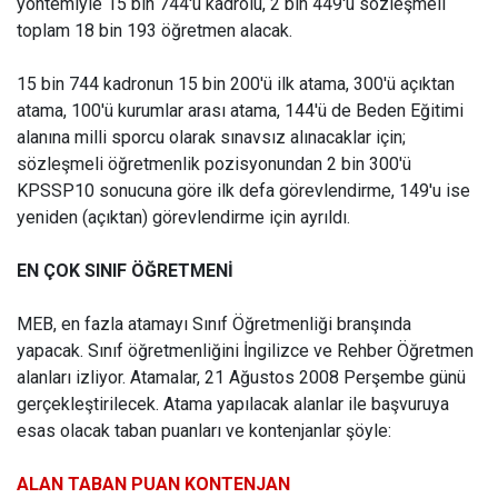
yöntemiyle 15 bin 744'ü kadrolu, 2 bin 449'u sözleşmeli
toplam 18 bin 193 öğretmen alacak.
15 bin 744 kadronun 15 bin 200'ü ilk atama, 300'ü açıktan
atama, 100'ü kurumlar arası atama, 144'ü de Beden Eğitimi
alanına milli sporcu olarak sınavsız alınacaklar için;
sözleşmeli öğretmenlik pozisyonundan 2 bin 300'ü
KPSSP10 sonucuna göre ilk defa görevlendirme, 149'u ise
yeniden (açıktan) görevlendirme için ayrıldı.
EN ÇOK SINIF ÖĞRETMENİ
MEB, en fazla atamayı Sınıf Öğretmenliği branşında
yapacak. Sınıf öğretmenliğini İngilizce ve Rehber Öğretmen
alanları izliyor. Atamalar, 21 Ağustos 2008 Perşembe günü
gerçekleştirilecek. Atama yapılacak alanlar ile başvuruya
esas olacak taban puanları ve kontenjanlar şöyle:
ALAN TABAN PUAN KONTENJAN