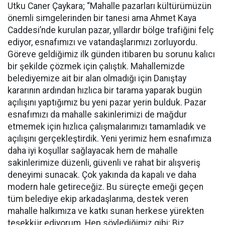
Utku Caner Çaykara; “Mahalle pazarları kültürümüzün
önemli simgelerinden bir tanesi ama Ahmet Kaya
Caddesi’nde kurulan pazar, yıllardır bölge trafiğini felç
ediyor, esnafımızı ve vatandaşlarımızı zorluyordu.
Göreve geldiğimiz ilk günden itibaren bu sorunu kalıcı
bir şekilde çözmek için çalıştık. Mahallemizde
belediyemize ait bir alan olmadığı için Danıştay
kararının ardından hızlıca bir tarama yaparak bugün
açılışını yaptığımız bu yeni pazar yerin bulduk. Pazar
esnafımızı da mahalle sakinlerimizi de mağdur
etmemek için hızlıca çalışmalarımızı tamamladık ve
açılışını gerçekleştirdik. Yeni yerimiz hem esnafımıza
daha iyi koşullar sağlayacak hem de mahalle
sakinlerimize düzenli, güvenli ve rahat bir alışveriş
deneyimi sunacak. Çok yakında da kapalı ve daha
modern hale getireceğiz. Bu süreçte emeği geçen
tüm belediye ekip arkadaşlarıma, destek veren
mahalle halkımıza ve katkı sunan herkese yürekten
teşekkür ediyorum. Hep söylediğimiz gibi: Biz