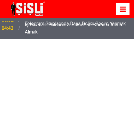
İş Davaları: Haklarınızı Bilmek ve Koruma Altına
04:43
Almak