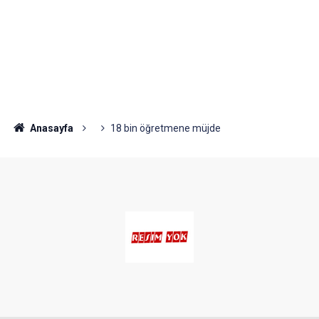
Anasayfa
18 bin öğretmene müjde