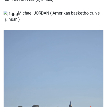
Michael JORDAN ( Amerikan basketbolcu ve
iş insanı)