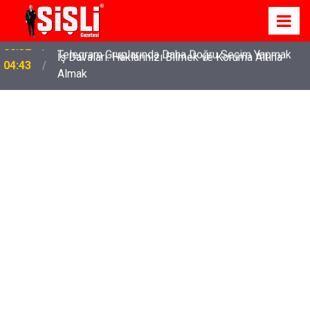
İş Davaları: Haklarınızı Bilmek ve Koruma Altına
04:43
Almak